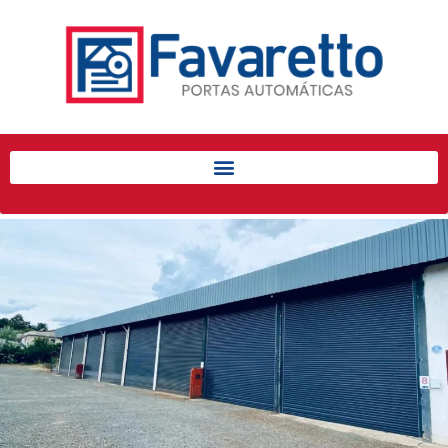
Início
Produtos
Porta de Enrolar Automática
Automatizadores
Acessórios Para Portas de
Enrolar
Pintura eletrostática
Portfólio
Contato