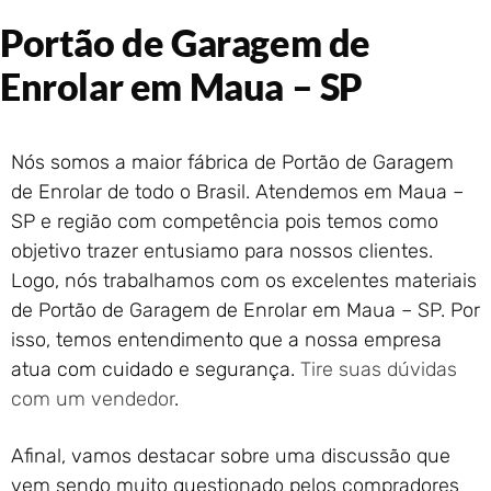
Portão de Garagem de
Portão de Garagem de
Enrolar em Rio das Ostras –
RJ
Enrolar em Maua – SP
Portão de Garagem de
Enrolar em Queimados – RJ
Portão de Garagem de
Nós somos a maior fábrica de Portão de Garagem
Enrolar em Petrópolis – RJ
de Enrolar de todo o Brasil. Atendemos em Maua –
Portão de Garagem de
SP e região com competência pois temos como
Enrolar em Paraty – RJ
objetivo trazer entusiamo para nossos clientes.
Portão de Garagem de
Enrolar em Nova Iguaçu – RJ
Logo, nós trabalhamos com os excelentes materiais
Portão de Garagem de
de Portão de Garagem de Enrolar em Maua – SP. Por
Enrolar em Nova Friburgo –
isso, temos entendimento que a nossa empresa
RJ
atua com cuidado e segurança.
Tire suas dúvidas
com um vendedor
.
Afinal, vamos destacar sobre uma discussão que
vem sendo muito questionado pelos compradores