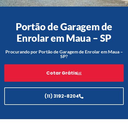
Portão de Garagem de
Acessórios
Automatização
Enrolar em Maua – SP
Procurando por Portão de Garagem de Enrolar em Maua –
SP?
Portão de Garagem de
Enrolar em Teresópolis – RJ
Cotar Grátis
Portão de Garagem de
Enrolar em São Pedro da
Aldeia – RJ
(11) 3192-8204
Portão de Garagem de
Enrolar em São João de
Meriti – RJ
Portão de Garagem de
Enrolar em São Gonçalo – RJ