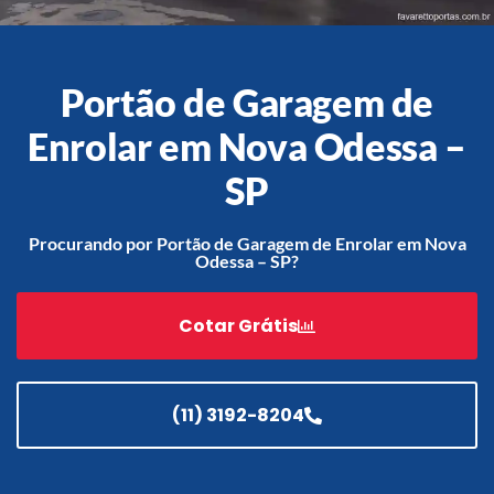
Portão de Garagem de
Acessórios
Enrolar em Nova Odessa –
Automatização
SP
Procurando por Portão de Garagem de Enrolar em Nova
Portão de Garagem de
Odessa – SP?
Enrolar em Teresópolis – RJ
Portão de Garagem de
Cotar Grátis
Enrolar em São Pedro da
Aldeia – RJ
Portão de Garagem de
Enrolar em São João de
(11) 3192-8204
Meriti – RJ
Portão de Garagem de
Enrolar em São Gonçalo – RJ