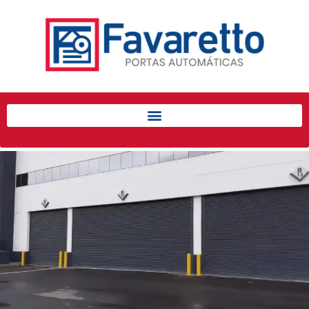
Início
Produtos
Porta de Enrolar Automática
Automatizadores
Acessórios Para Portas de
Enrolar
Pintura eletrostática
Portfólio
Contato