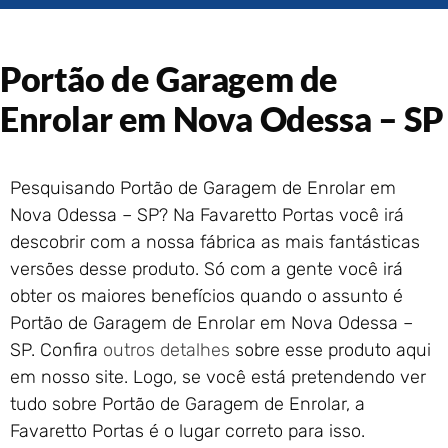
Portão de Garagem de
Enrolar em Rio das Ostras –
RJ
Portão de Garagem de
Portão de Garagem de
Enrolar em Queimados – RJ
Enrolar em Nova Odessa – SP
Portão de Garagem de
Enrolar em Petrópolis – RJ
Portão de Garagem de
Pesquisando Portão de Garagem de Enrolar em
Enrolar em Paraty – RJ
Nova Odessa – SP? Na Favaretto Portas você irá
Portão de Garagem de
descobrir com a nossa fábrica as mais fantásticas
Enrolar em Nova Iguaçu – RJ
versões desse produto. Só com a gente você irá
Portão de Garagem de
obter os maiores benefícios quando o assunto é
Enrolar em Nova Friburgo –
Portão de Garagem de Enrolar em Nova Odessa –
RJ
SP. Confira
outros detalhes
sobre esse produto aqui
em nosso site. Logo, se você está pretendendo ver
tudo sobre Portão de Garagem de Enrolar, a
Favaretto Portas é o lugar correto para isso.