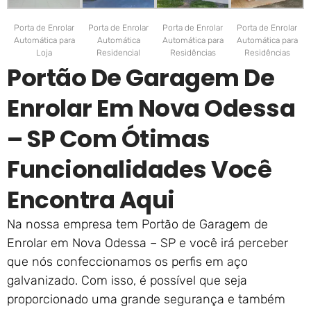
Porta de Enrolar
Porta de Enrolar
Porta de Enrolar
Porta de Enrolar
Automática para
Automática
Automática para
Automática para
Loja
Residencial
Residências
Residências
Portão De Garagem De
Enrolar Em Nova Odessa
– SP Com Ótimas
Funcionalidades Você
Encontra Aqui
Na nossa empresa tem Portão de Garagem de
Enrolar em Nova Odessa – SP e você irá perceber
que nós confeccionamos os perfis em aço
galvanizado. Com isso, é possível que seja
proporcionado uma grande segurança e também