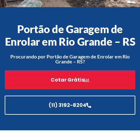
Portão de Garagem de
Acessórios
Automatização
Enrolar em Rio Grande – RS
Procurando por Portão de Garagem de Enrolar em Rio
Grande – RS?
Portão de Garagem de
Enrolar em Teresópolis – RJ
Cotar Grátis
Portão de Garagem de
Enrolar em São Pedro da
Aldeia – RJ
(11) 3192-8204
Portão de Garagem de
Enrolar em São João de
Meriti – RJ
Portão de Garagem de
Enrolar em São Gonçalo – RJ