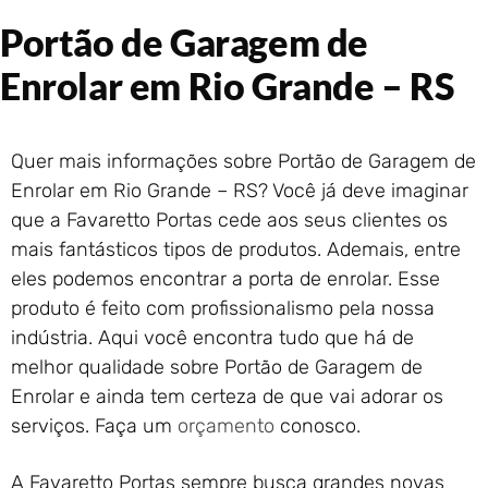
Portão de Garagem de
Portão de Garagem de
Enrolar em Rio das Ostras –
RJ
Enrolar em Rio Grande – RS
Portão de Garagem de
Enrolar em Queimados – RJ
Portão de Garagem de
Quer mais informações sobre Portão de Garagem de
Enrolar em Petrópolis – RJ
Enrolar em Rio Grande – RS? Você já deve imaginar
Portão de Garagem de
que a Favaretto Portas cede aos seus clientes os
Enrolar em Paraty – RJ
mais fantásticos tipos de produtos. Ademais, entre
Portão de Garagem de
Enrolar em Nova Iguaçu – RJ
eles podemos encontrar a porta de enrolar. Esse
produto é feito com profissionalismo pela nossa
Portão de Garagem de
Enrolar em Nova Friburgo –
indústria. Aqui você encontra tudo que há de
RJ
melhor qualidade sobre Portão de Garagem de
Enrolar e ainda tem certeza de que vai adorar os
serviços. Faça um
orçamento
conosco.
A Favaretto Portas sempre busca grandes novas