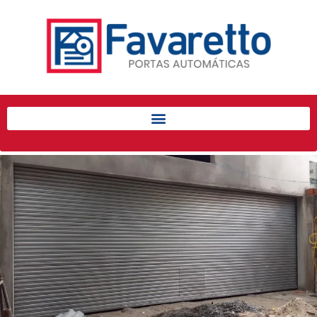
Início
Produtos
Porta de Enrolar Automática
Automatizadores
Acessórios Para Portas de
Enrolar
Pintura eletrostática
Portfólio
Contato