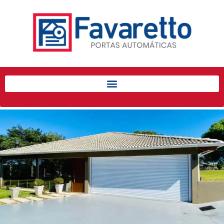
Início
Produtos
Porta de Enrolar Automática
Automatizadores
Acessórios Para Portas de
Enrolar
Pintura eletrostática
Portfólio
Contato