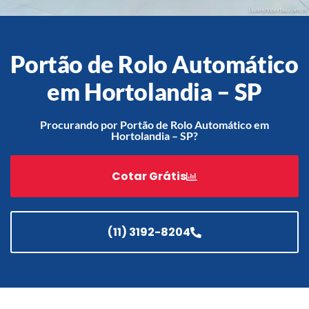
Portão de Rolo Automático
Acessórios
Automatização
em Hortolandia – SP
Procurando por Portão de Rolo Automático em
Hortolandia – SP?
Portão de Garagem de
Enrolar em Teresópolis – RJ
Cotar Grátis
Portão de Garagem de
Enrolar em São Pedro da
Aldeia – RJ
(11) 3192-8204
Portão de Garagem de
Enrolar em São João de
Meriti – RJ
Portão de Garagem de
Enrolar em São Gonçalo – RJ