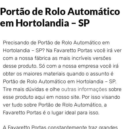
Portão de Garagem de
Portão de Rolo Automático
Enrolar em Rio das Ostras –
RJ
em Hortolandia – SP
Portão de Garagem de
Enrolar em Queimados – RJ
Portão de Garagem de
Precisando de Portão de Rolo Automático em
Enrolar em Petrópolis – RJ
Hortolandia – SP? Na Favaretto Portas você irá ver
Portão de Garagem de
com a nossa fábrica as mais incríveis versões
Enrolar em Paraty – RJ
desse produto. Só com a nossa empresa você irá
Portão de Garagem de
Enrolar em Nova Iguaçu – RJ
obter os maiores materiais quando o assunto é
Portão de Garagem de
Portão de Rolo Automático em Hortolandia – SP.
Enrolar em Nova Friburgo –
Tire mais dúvidas e olhe
outras informações
sobre
RJ
esse produto aqui em nosso site. Por isso visando
ver tudo sobre Portão de Rolo Automático, a
Favaretto Portas é o lugar ideal para isso.
A Favaretto Portas constantemente traz grandes