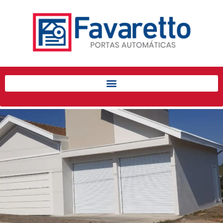
Início
Produtos
Porta de Enrolar Automática
Automatizadores
Acessórios Para Portas de
Enrolar
Pintura eletrostática
Portfólio
Contato