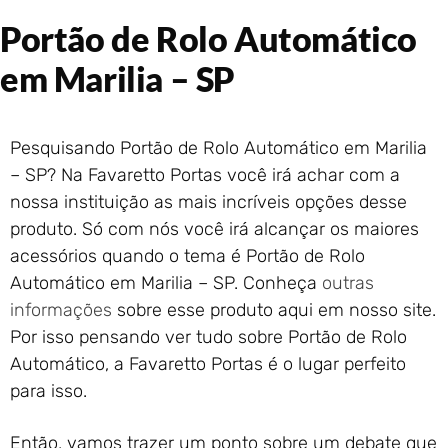
Portão de Garagem de
Portão de Rolo Automático
Enrolar em Rio das Ostras –
RJ
em Marilia – SP
Portão de Garagem de
Enrolar em Queimados – RJ
Portão de Garagem de
Pesquisando Portão de Rolo Automático em Marilia
Enrolar em Petrópolis – RJ
– SP? Na Favaretto Portas você irá achar com a
Portão de Garagem de
nossa instituição as mais incríveis opções desse
Enrolar em Paraty – RJ
produto. Só com nós você irá alcançar os maiores
Portão de Garagem de
Enrolar em Nova Iguaçu – RJ
acessórios quando o tema é Portão de Rolo
Automático em Marilia – SP. Conheça
outras
Portão de Garagem de
Enrolar em Nova Friburgo –
informações
sobre esse produto aqui em nosso site.
RJ
Por isso pensando ver tudo sobre Portão de Rolo
Automático, a Favaretto Portas é o lugar perfeito
para isso.
Então, vamos trazer um ponto sobre um debate que