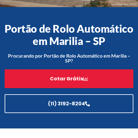
Portão de Rolo Automático
Acessórios
Automatização
em Marilia – SP
Procurando por Portão de Rolo Automático em Marilia –
SP?
Portão de Garagem de
Enrolar em Teresópolis – RJ
Cotar Grátis
Portão de Garagem de
Enrolar em São Pedro da
Aldeia – RJ
(11) 3192-8204
Portão de Garagem de
Enrolar em São João de
Meriti – RJ
Portão de Garagem de
Enrolar em São Gonçalo – RJ