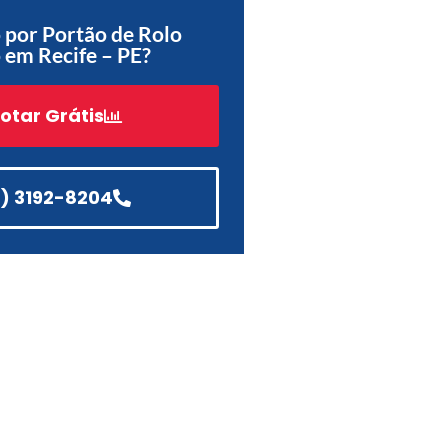
Acessórios
 por Portão de Rolo
em Recife – PE?
Automatização
otar Grátis
Portão de Garagem de
Enrolar em Teresópolis – RJ
1) 3192-8204
Portão de Garagem de
Enrolar em São Pedro da
Aldeia – RJ
Portão de Garagem de
Enrolar em São João de
Meriti – RJ
Portão de Garagem de
Enrolar em São Gonçalo – RJ
Portão de Garagem de
Enrolar em Rio das Ostras –