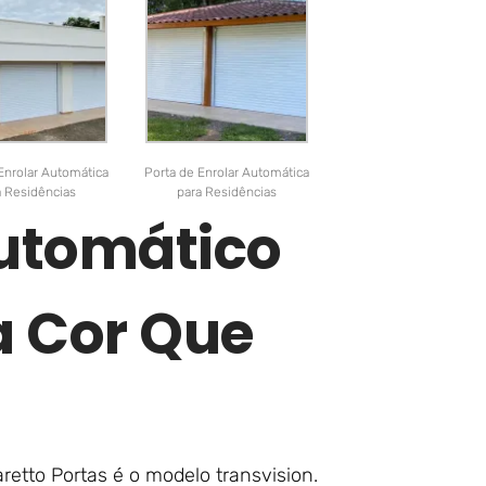
Enrolar Automática
Porta de Enrolar Automática
a Residências
para Residências
Automático
a Cor Que
etto Portas é o modelo transvision.