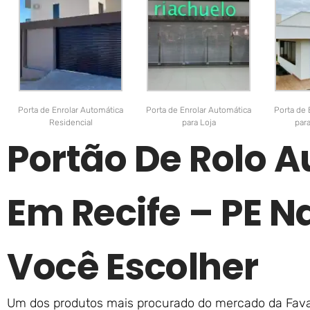
Porta de Enrolar Automática
Porta de Enrolar Automática
Porta de 
Residencial
para Loja
par
Portão De Rolo 
Em Recife – PE N
Você Escolher
Um dos produtos mais procurado do mercado da Favar