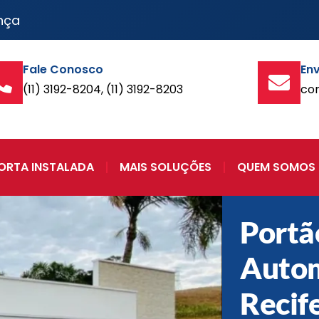
nça
Fale Conosco
Env
(11) 3192-8204, (11) 3192-8203
co
ORTA INSTALADA
MAIS SOLUÇÕES
QUEM SOMOS
Portã
Auto
Recif