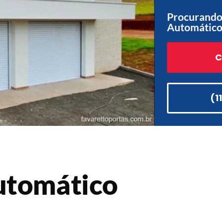
Procurando
Automático 
C
(1
utomático