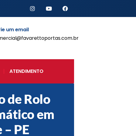
ie um email
mercial@favarettoportas.com.br
Início
Produtos
Porta de Enrolar Automática
ATENDIMENTO
Automatizadores
Acessórios Para Portas de
Enrolar
Pintura eletrostática
o de Rolo
Portfólio
mático em
Contato
e – PE