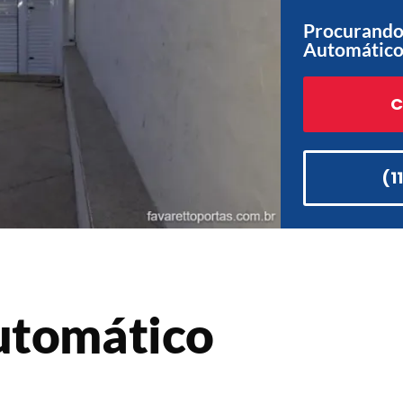
Procurando
Automático 
C
(1
utomático