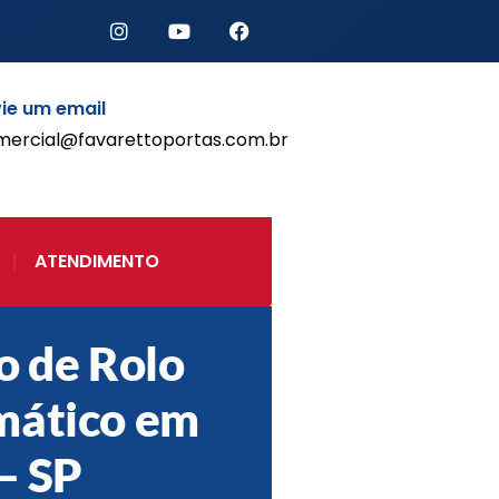
ie um email
mercial@favarettoportas.com.br
Início
Produtos
Porta de Enrolar Automática
ATENDIMENTO
Automatizadores
Acessórios Para Portas de
Enrolar
Pintura eletrostática
o de Rolo
Portfólio
mático em
Contato
– SP