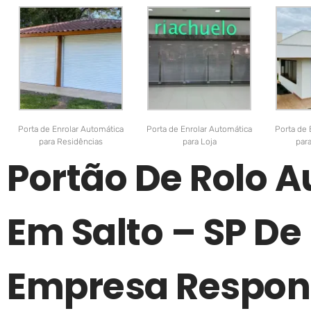
Porta de Enrolar Automática
Porta de Enrolar Automática
Porta de 
para Residências
para Loja
par
Portão De Rolo 
Em Salto – SP D
Empresa Respon