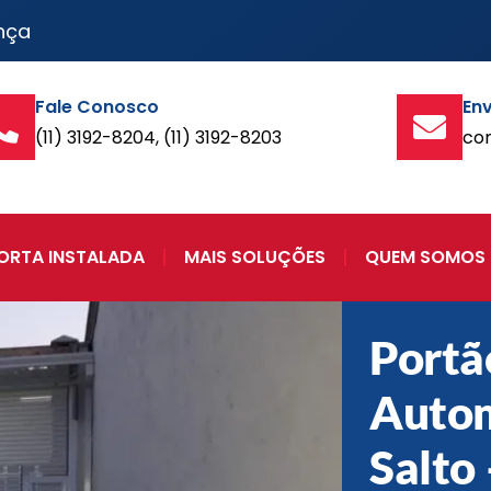
nça
Fale Conosco
Env
(11) 3192-8204, (11) 3192-8203
co
ORTA INSTALADA
MAIS SOLUÇÕES
QUEM SOMOS
Portã
Auto
Salto 