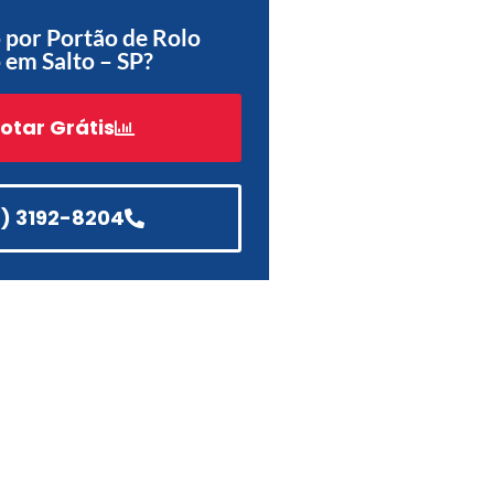
Acessórios
 por Portão de Rolo
em Salto – SP?
Automatização
otar Grátis
Portão de Garagem de
Enrolar em Teresópolis – RJ
1) 3192-8204
Portão de Garagem de
Enrolar em São Pedro da
Aldeia – RJ
Portão de Garagem de
Enrolar em São João de
Meriti – RJ
Portão de Garagem de
Enrolar em São Gonçalo – RJ
Portão de Garagem de
Enrolar em Rio das Ostras –