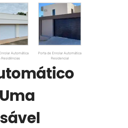
Enrolar Automática
Porta de Enrolar Automática
a Residências
Residencial
Automático
e Uma
sável