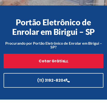
Portão Eletrônico de
Acessórios
Automatização
Enrolar em Birigui – SP
Procurando por Portão Eletrônico de Enrolar em Birigui –
SP?
Portão de Garagem de
Enrolar em Teresópolis – RJ
Cotar Grátis
Portão de Garagem de
Enrolar em São Pedro da
Aldeia – RJ
(11) 3192-8204
Portão de Garagem de
Enrolar em São João de
Meriti – RJ
Portão de Garagem de
Enrolar em São Gonçalo – RJ