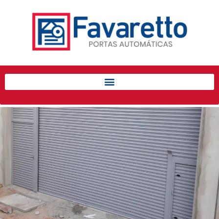
Início
Produtos
Porta de Enrolar Automática
Automatizadores
Acessórios Para Portas de
Enrolar
Pintura eletrostática
Portfólio
Contato