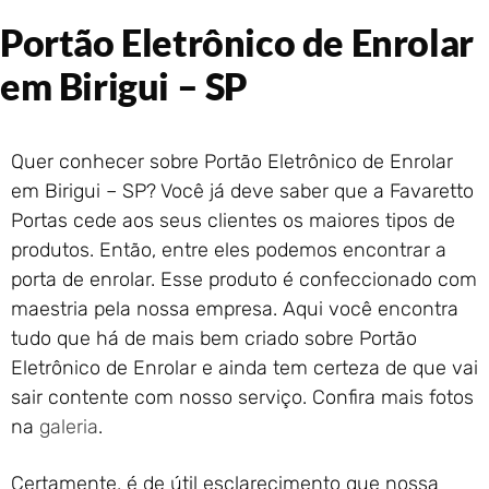
Portão de Garagem de
Portão Eletrônico de Enrolar
Enrolar em Rio das Ostras –
RJ
em Birigui – SP
Portão de Garagem de
Enrolar em Queimados – RJ
Portão de Garagem de
Quer conhecer sobre Portão Eletrônico de Enrolar
Enrolar em Petrópolis – RJ
em Birigui – SP? Você já deve saber que a Favaretto
Portão de Garagem de
Portas cede aos seus clientes os maiores tipos de
Enrolar em Paraty – RJ
produtos. Então, entre eles podemos encontrar a
Portão de Garagem de
Enrolar em Nova Iguaçu – RJ
porta de enrolar. Esse produto é confeccionado com
Portão de Garagem de
maestria pela nossa empresa. Aqui você encontra
Enrolar em Nova Friburgo –
tudo que há de mais bem criado sobre Portão
RJ
Eletrônico de Enrolar e ainda tem certeza de que vai
sair contente com nosso serviço. Confira mais fotos
na
galeria
.
Certamente, é de útil esclarecimento que nossa