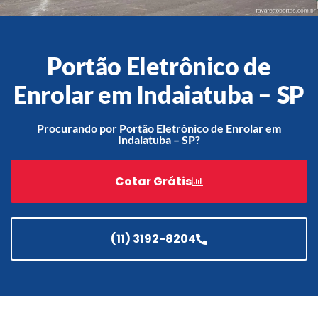
Portão Eletrônico de
Acessórios
Automatização
Enrolar em Indaiatuba – SP
Procurando por Portão Eletrônico de Enrolar em
Indaiatuba – SP?
Portão de Garagem de
Enrolar em Teresópolis – RJ
Cotar Grátis
Portão de Garagem de
Enrolar em São Pedro da
Aldeia – RJ
(11) 3192-8204
Portão de Garagem de
Enrolar em São João de
Meriti – RJ
Portão de Garagem de
Enrolar em São Gonçalo – RJ