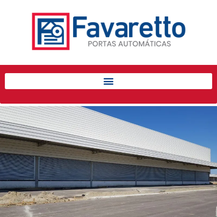
Início
Produtos
Porta de Enrolar Automática
Automatizadores
Acessórios Para Portas de
Enrolar
Pintura eletrostática
Portfólio
Contato