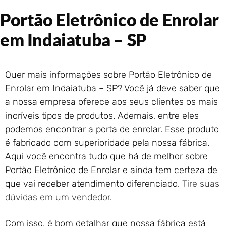
Portão de Garagem de
Portão Eletrônico de Enrolar
Enrolar em Rio das Ostras –
RJ
em Indaiatuba – SP
Portão de Garagem de
Enrolar em Queimados – RJ
Portão de Garagem de
Quer mais informações sobre Portão Eletrônico de
Enrolar em Petrópolis – RJ
Enrolar em Indaiatuba – SP? Você já deve saber que
Portão de Garagem de
a nossa empresa oferece aos seus clientes os mais
Enrolar em Paraty – RJ
incríveis tipos de produtos. Ademais, entre eles
Portão de Garagem de
Enrolar em Nova Iguaçu – RJ
podemos encontrar a porta de enrolar. Esse produto
Portão de Garagem de
é fabricado com superioridade pela nossa fábrica.
Enrolar em Nova Friburgo –
Aqui você encontra tudo que há de melhor sobre
RJ
Portão Eletrônico de Enrolar e ainda tem certeza de
que vai receber atendimento diferenciado.
Tire suas
dúvidas em um vendedor
.
Com isso, é bom detalhar que nossa fábrica está