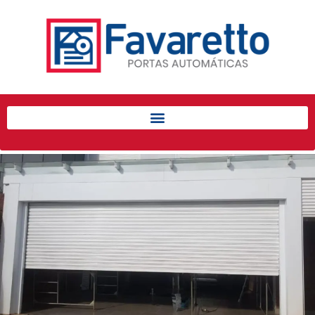
Início
Produtos
Porta de Enrolar Automática
Automatizadores
Acessórios Para Portas de
Enrolar
Pintura eletrostática
Portfólio
Contato