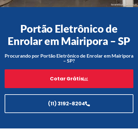
Portão Eletrônico de
Acessórios
Automatização
Enrolar em Mairipora – SP
Procurando por Portão Eletrônico de Enrolar em Mairipora
– SP?
Portão de Garagem de
Enrolar em Teresópolis – RJ
Cotar Grátis
Portão de Garagem de
Enrolar em São Pedro da
Aldeia – RJ
(11) 3192-8204
Portão de Garagem de
Enrolar em São João de
Meriti – RJ
Portão de Garagem de
Enrolar em São Gonçalo – RJ