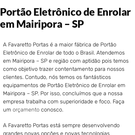
Portão de Garagem de
Portão Eletrônico de Enrolar
Enrolar em Rio das Ostras –
RJ
em Mairipora – SP
Portão de Garagem de
Enrolar em Queimados – RJ
Portão de Garagem de
A Favaretto Portas é a maior fábrica de Portão
Enrolar em Petrópolis – RJ
Eletrônico de Enrolar de todo o Brasil. Atendemos
Portão de Garagem de
em Mairipora – SP e região com aptidão pois temos
Enrolar em Paraty – RJ
como objetivo trazer contentamento para nossos
Portão de Garagem de
Enrolar em Nova Iguaçu – RJ
clientes. Contudo, nós temos os fantásticos
Portão de Garagem de
equipamentos de Portão Eletrônico de Enrolar em
Enrolar em Nova Friburgo –
Mairipora – SP. Por isso, concluímos que a nossa
RJ
empresa trabalha com superioridade e foco. Faça
um
orçamento
conosco.
A Favaretto Portas está sempre desenvolvendo
grandes novas opções e novas tecnologias