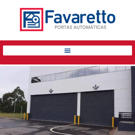
Início
Produtos
Porta de Enrolar Automática
Automatizadores
Acessórios Para Portas de
Enrolar
Pintura eletrostática
Portfólio
Contato