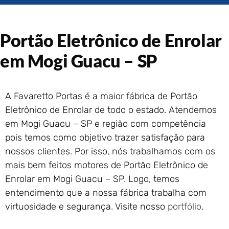
Portão de Garagem de
Enrolar em Rio das Ostras –
RJ
Portão Eletrônico de Enrolar
Portão de Garagem de
Enrolar em Queimados – RJ
em Mogi Guacu – SP
Portão de Garagem de
Enrolar em Petrópolis – RJ
Portão de Garagem de
A Favaretto Portas é a maior fábrica de Portão
Enrolar em Paraty – RJ
Eletrônico de Enrolar de todo o estado. Atendemos
Portão de Garagem de
em Mogi Guacu – SP e região com competência
Enrolar em Nova Iguaçu – RJ
pois temos como objetivo trazer satisfação para
Portão de Garagem de
nossos clientes. Por isso, nós trabalhamos com os
Enrolar em Nova Friburgo –
RJ
mais bem feitos motores de Portão Eletrônico de
Enrolar em Mogi Guacu – SP. Logo, temos
entendimento que a nossa fábrica trabalha com
virtuosidade e segurança. Visite nosso
portfólio
.