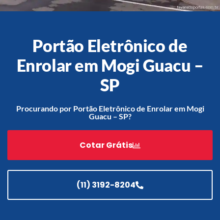
Portão Eletrônico de
Acessórios
Automatização
Enrolar em Mogi Guacu –
SP
Procurando por Portão Eletrônico de Enrolar em Mogi
Portão de Garagem de
Guacu – SP?
Enrolar em Teresópolis – RJ
Portão de Garagem de
Enrolar em São Pedro da
Cotar Grátis
Aldeia – RJ
Portão de Garagem de
Enrolar em São João de
(11) 3192-8204
Meriti – RJ
Portão de Garagem de
Enrolar em São Gonçalo – RJ