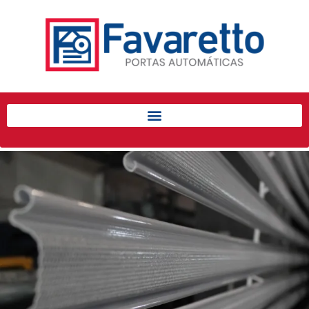
Início
Produtos
Porta de Enrolar Automática
Automatizadores
Acessórios Para Portas de
Enrolar
Pintura eletrostática
Portfólio
Contato