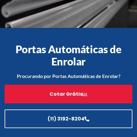
Acessórios
Automatização
Portas Automáticas de
Enrolar
Portão de Garagem de
Enrolar em Teresópolis – RJ
Procurando por Portas Automáticas de Enrolar?
Portão de Garagem de
Enrolar em São Pedro da
Cotar Grátis
Aldeia – RJ
Portão de Garagem de
Enrolar em São João de
Meriti – RJ
(11) 3192-8204
Portão de Garagem de
Enrolar em São Gonçalo – RJ