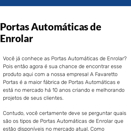
Portão de Garagem de
Enrolar em Rio das Ostras –
RJ
Portão de Garagem de
Portas Automáticas de
Enrolar em Queimados – RJ
Enrolar
Portão de Garagem de
Enrolar em Petrópolis – RJ
Portão de Garagem de
Enrolar em Paraty – RJ
Você já conhece as Portas Automáticas de Enrolar?
Portão de Garagem de
Pois então agora é sua chance de encontrar esse
Enrolar em Nova Iguaçu – RJ
produto aqui com a nossa empresa! A Favaretto
Portão de Garagem de
Portas é a maior fábrica de Portas Automáticas e
Enrolar em Nova Friburgo –
está no mercado há 10 anos criando e melhorando
RJ
projetos de seus clientes.
Contudo, você certamente deve se perguntar quais
são os tipos de Portas Automáticas de Enrolar que
estão disponíveis no mercado atual. Como