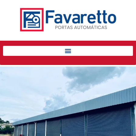
Início
Produtos
Porta de Enrolar Automática
Automatizadores
Acessórios Para Portas de
Enrolar
Pintura eletrostática
Portfólio