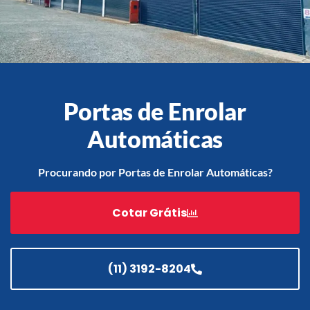
Contato
Acessórios
Automatização
Portas de Enrolar
Automáticas
Portão de Garagem de
Procurando por Portas de Enrolar Automáticas?
Enrolar em Teresópolis – RJ
Portão de Garagem de
Cotar Grátis
Enrolar em São Pedro da
Aldeia – RJ
Portão de Garagem de
Enrolar em São João de
(11) 3192-8204
Meriti – RJ
Portão de Garagem de