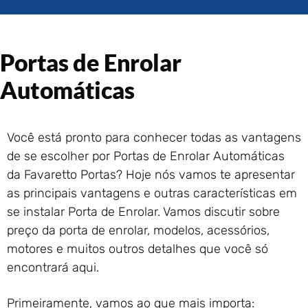
Enrolar em São Gonçalo – RJ
Portão de Garagem de
Enrolar em Rio das Ostras –
RJ
Portas de Enrolar
Portão de Garagem de
Automáticas
Enrolar em Queimados – RJ
Portão de Garagem de
Enrolar em Petrópolis – RJ
Portão de Garagem de
Você está pronto para conhecer todas as vantagens
Enrolar em Paraty – RJ
de se escolher por Portas de Enrolar Automáticas
Portão de Garagem de
da Favaretto Portas? Hoje nós vamos te apresentar
Enrolar em Nova Iguaçu – RJ
as principais vantagens e outras características em
Portão de Garagem de
se instalar Porta de Enrolar. Vamos discutir sobre
Enrolar em Nova Friburgo –
preço da porta de enrolar, modelos, acessórios,
RJ
motores e muitos outros detalhes que você só
encontrará aqui.
Primeiramente, vamos ao que mais importa: