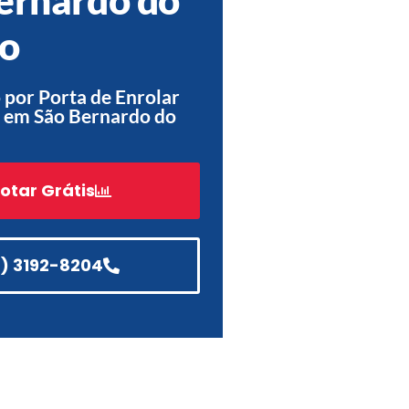
Acessórios
o
Automatização
por Porta de Enrolar
 em São Bernardo do
Portão de Garagem de
Enrolar em Teresópolis – RJ
otar Grátis
Portão de Garagem de
Enrolar em São Pedro da
Aldeia – RJ
1) 3192-8204
Portão de Garagem de
Enrolar em São João de
Meriti – RJ
Portão de Garagem de
Enrolar em São Gonçalo – RJ
Portão de Garagem de
Enrolar em Rio das Ostras –