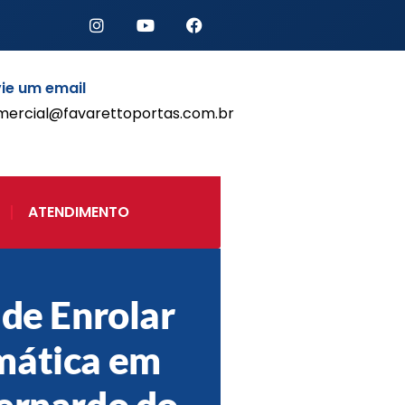
ie um email
mercial@favarettoportas.com.br
Início
Produtos
Porta de Enrolar Automática
ATENDIMENTO
Automatizadores
Acessórios Para Portas de
Enrolar
Pintura eletrostática
 de Enrolar
Portfólio
Contato
mática em
ernardo do