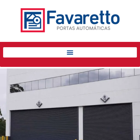
Início
Produtos
Porta de Enrolar Automática
Automatizadores
Acessórios Para Portas de
Enrolar
Pintura eletrostática
Portfólio
Contato