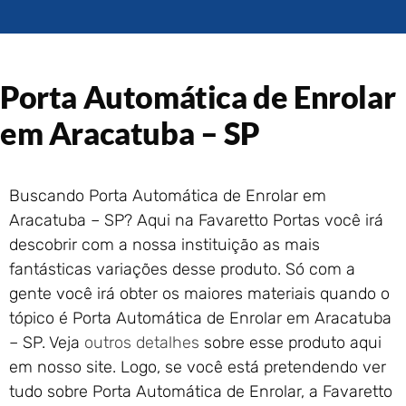
Portão de Garagem de
Enrolar em Rio das Ostras –
RJ
Portão de Garagem de
Porta Automática de Enrolar
Enrolar em Queimados – RJ
Portão de Garagem de
em Aracatuba – SP
Enrolar em Petrópolis – RJ
Portão de Garagem de
Enrolar em Paraty – RJ
Buscando Porta Automática de Enrolar em
Portão de Garagem de
Aracatuba – SP? Aqui na Favaretto Portas você irá
Enrolar em Nova Iguaçu – RJ
descobrir com a nossa instituição as mais
Portão de Garagem de
fantásticas variações desse produto. Só com a
Enrolar em Nova Friburgo –
RJ
gente você irá obter os maiores materiais quando o
tópico é Porta Automática de Enrolar em Aracatuba
– SP. Veja
outros detalhes
sobre esse produto aqui
em nosso site. Logo, se você está pretendendo ver
tudo sobre Porta Automática de Enrolar, a Favaretto