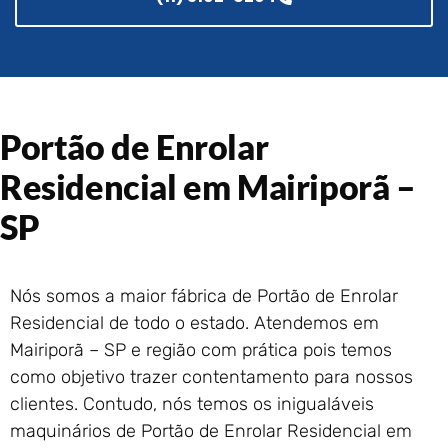
Portão de Garagem de
Enrolar em Rio das Ostras –
RJ
Portão de Garagem de
Enrolar em Queimados – RJ
Portão de Enrolar
Portão de Garagem de
Enrolar em Petrópolis – RJ
Residencial em Mairiporã –
Portão de Garagem de
Enrolar em Paraty – RJ
SP
Portão de Garagem de
Enrolar em Nova Iguaçu – RJ
Portão de Garagem de
Nós somos a maior fábrica de Portão de Enrolar
Enrolar em Nova Friburgo –
Residencial de todo o estado. Atendemos em
RJ
Mairiporã – SP e região com prática pois temos
como objetivo trazer contentamento para nossos
clientes. Contudo, nós temos os inigualáveis
maquinários de Portão de Enrolar Residencial em