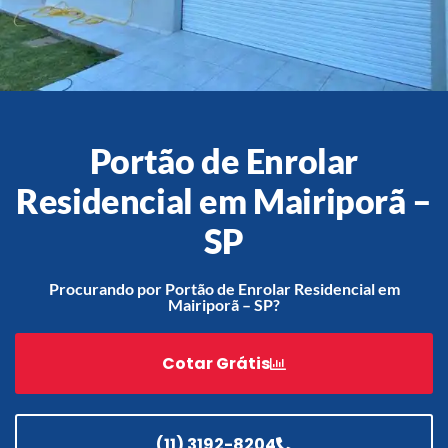
Acessórios
Automatização
Portão de Enrolar
Residencial em Mairiporã –
Portão de Garagem de
SP
Enrolar em Teresópolis – RJ
Portão de Garagem de
Procurando por Portão de Enrolar Residencial em
Enrolar em São Pedro da
Mairiporã – SP?
Aldeia – RJ
Portão de Garagem de
Cotar Grátis
Enrolar em São João de
Meriti – RJ
Portão de Garagem de
Enrolar em São Gonçalo – RJ
(11) 3192-8204