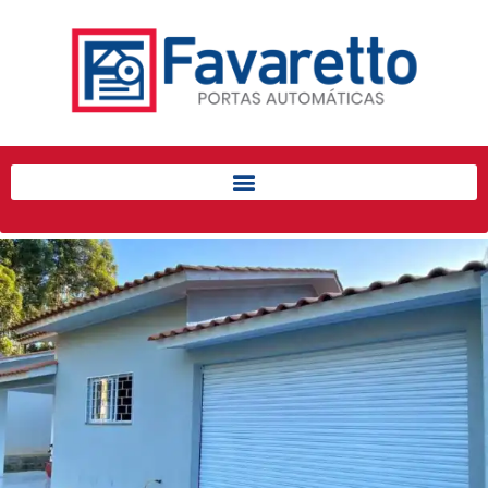
Início
Produtos
Porta de Enrolar Automática
Automatizadores
Acessórios Para Portas de
Enrolar
Pintura eletrostática
Portfólio
Contato