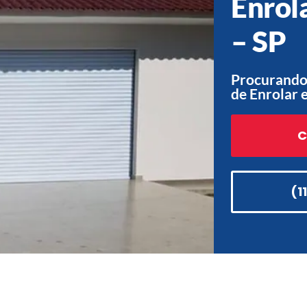
Enrol
– SP
Procurando
de Enrolar 
C
(1