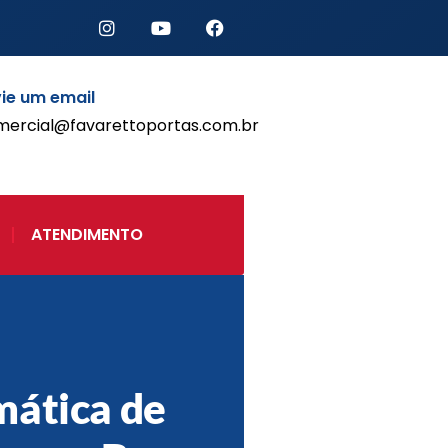
ie um email
mercial@favarettoportas.com.br
Início
Produtos
Porta de Enrolar Automática
ATENDIMENTO
Automatizadores
Acessórios Para Portas de
Enrolar
Pintura eletrostática
Portfólio
Contato
ática de