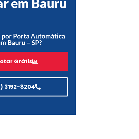
ar em Bauru
Acessórios
Automatização
 por Porta Automática
em Bauru – SP?
Portão de Garagem de
Enrolar em Teresópolis – RJ
otar Grátis
Portão de Garagem de
Enrolar em São Pedro da
Aldeia – RJ
1) 3192-8204
Portão de Garagem de
Enrolar em São João de
Meriti – RJ
Portão de Garagem de
Enrolar em São Gonçalo – RJ
Portão de Garagem de
Enrolar em Rio das Ostras –