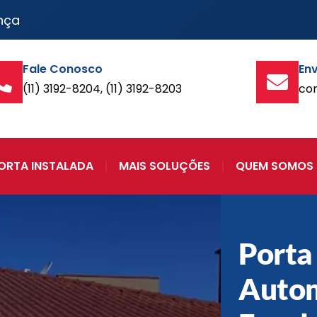
nça
Fale Conosco
Env
(11) 3192-8204, (11) 3192-8203
co
ORTA INSTALADA
MAIS SOLUÇÕES
QUEM SOMOS
Porta
Autom