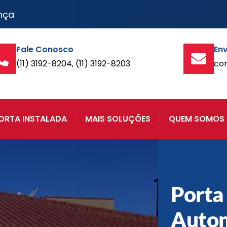
nça
Fale Conosco
Env
(11) 3192-8204, (11) 3192-8203
co
ORTA INSTALADA
MAIS SOLUÇÕES
QUEM SOMOS
Porta
Auto