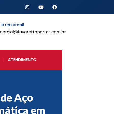
ie um email
mercial@favarettoportas.com.br
Início
Produtos
Porta de Enrolar Automática
ATENDIMENTO
Automatizadores
Acessórios Para Portas de
Enrolar
Pintura eletrostática
Portfólio
Contato
 de Aço
mática em