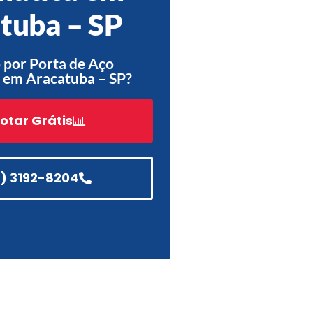
tuba – SP
Acessórios
Automatização
 por Porta de Aço
 em Aracatuba – SP?
otar Grátis
Portão de Garagem de
Enrolar em Teresópolis – RJ
Portão de Garagem de
Enrolar em São Pedro da
1) 3192-8204
Aldeia – RJ
Portão de Garagem de
Enrolar em São João de
Meriti – RJ
Portão de Garagem de
Enrolar em São Gonçalo – RJ
Portão de Garagem de
Enrolar em Rio das Ostras –