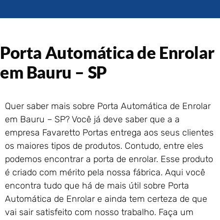
Portão de Garagem de
Enrolar em Rio das Ostras –
RJ
Portão de Garagem de
Porta Automática de Enrolar
Enrolar em Queimados – RJ
Portão de Garagem de
em Bauru – SP
Enrolar em Petrópolis – RJ
Portão de Garagem de
Enrolar em Paraty – RJ
Quer saber mais sobre Porta Automática de Enrolar
Portão de Garagem de
em Bauru – SP? Você já deve saber que a a
Enrolar em Nova Iguaçu – RJ
empresa Favaretto Portas entrega aos seus clientes
Portão de Garagem de
os maiores tipos de produtos. Contudo, entre eles
Enrolar em Nova Friburgo –
RJ
podemos encontrar a porta de enrolar. Esse produto
é criado com mérito pela nossa fábrica. Aqui você
encontra tudo que há de mais útil sobre Porta
Automática de Enrolar e ainda tem certeza de que
vai sair satisfeito com nosso trabalho. Faça um