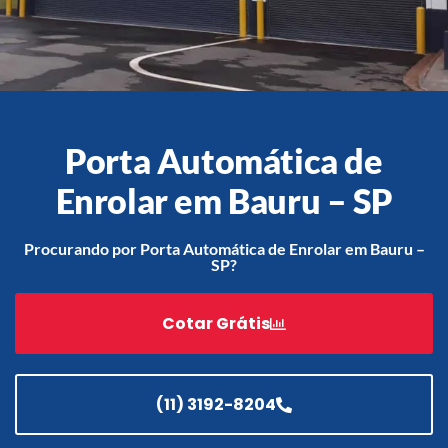
Acessórios
Automatização
Porta Automática de
Enrolar em Bauru – SP
Portão de Garagem de
Enrolar em Teresópolis – RJ
Procurando por Porta Automática de Enrolar em Bauru –
SP?
Portão de Garagem de
Enrolar em São Pedro da
Aldeia – RJ
Cotar Grátis
Portão de Garagem de
Enrolar em São João de
Meriti – RJ
(11) 3192-8204
Portão de Garagem de
Enrolar em São Gonçalo – RJ