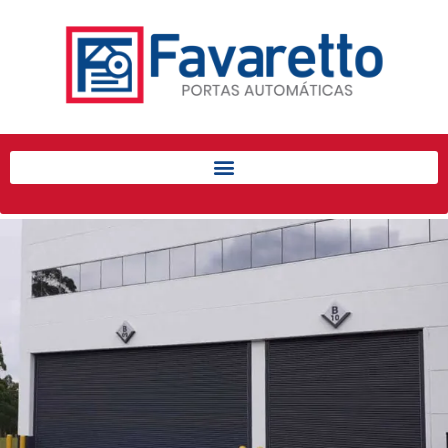
Início
Produtos
Porta de Enrolar Automática
Automatizadores
Acessórios Para Portas de
Enrolar
Pintura eletrostática
Portfólio
Contato