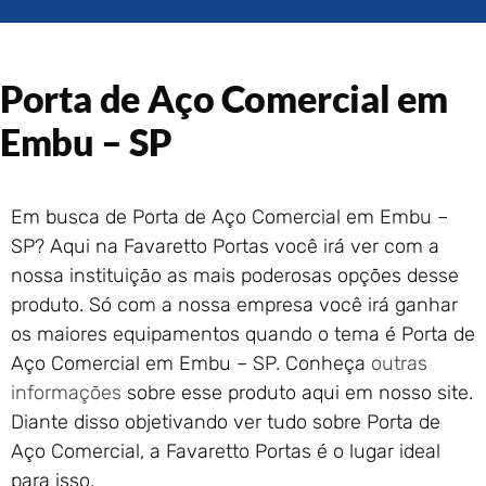
Portão de Garagem de
Enrolar em Rio das Ostras –
RJ
Porta de Aço Comercial em
Portão de Garagem de
Enrolar em Queimados – RJ
Embu – SP
Portão de Garagem de
Enrolar em Petrópolis – RJ
Portão de Garagem de
Em busca de Porta de Aço Comercial em Embu –
Enrolar em Paraty – RJ
SP? Aqui na Favaretto Portas você irá ver com a
Portão de Garagem de
Enrolar em Nova Iguaçu – RJ
nossa instituição as mais poderosas opções desse
Portão de Garagem de
produto. Só com a nossa empresa você irá ganhar
Enrolar em Nova Friburgo –
os maiores equipamentos quando o tema é Porta de
RJ
Aço Comercial em Embu – SP. Conheça
outras
informações
sobre esse produto aqui em nosso site.
Diante disso objetivando ver tudo sobre Porta de
Aço Comercial, a Favaretto Portas é o lugar ideal
para isso.