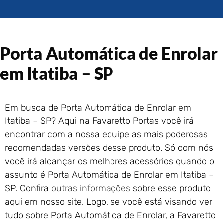
Portão de Garagem de
Enrolar em Rio das Ostras –
RJ
Portão de Garagem de
Porta Automática de Enrolar
Enrolar em Queimados – RJ
Portão de Garagem de
em Itatiba – SP
Enrolar em Petrópolis – RJ
Portão de Garagem de
Enrolar em Paraty – RJ
Em busca de Porta Automática de Enrolar em
Portão de Garagem de
Itatiba – SP? Aqui na Favaretto Portas você irá
Enrolar em Nova Iguaçu – RJ
encontrar com a nossa equipe as mais poderosas
Portão de Garagem de
recomendadas versões desse produto. Só com nós
Enrolar em Nova Friburgo –
RJ
você irá alcançar os melhores acessórios quando o
assunto é Porta Automática de Enrolar em Itatiba –
SP. Confira
outras informações
sobre esse produto
aqui em nosso site. Logo, se você está visando ver
tudo sobre Porta Automática de Enrolar, a Favaretto