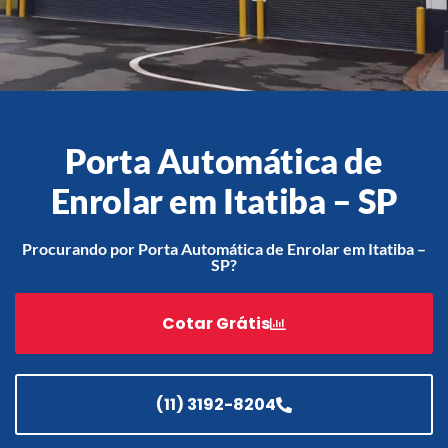
Acessórios
Automatização
Porta Automática de
Enrolar em Itatiba – SP
Portão de Garagem de
Enrolar em Teresópolis – RJ
Procurando por Porta Automática de Enrolar em Itatiba –
SP?
Portão de Garagem de
Enrolar em São Pedro da
Aldeia – RJ
Cotar Grátis
Portão de Garagem de
Enrolar em São João de
Meriti – RJ
(11) 3192-8204
Portão de Garagem de
Enrolar em São Gonçalo – RJ