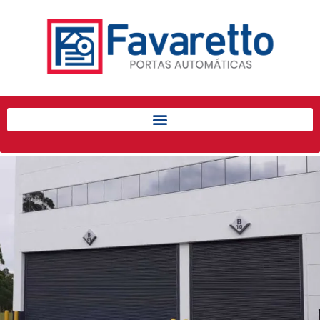
Início
Produtos
Porta de Enrolar Automática
Automatizadores
Acessórios Para Portas de
Enrolar
Pintura eletrostática
Portfólio
Contato