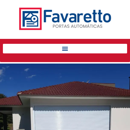
Início
Produtos
Porta de Enrolar Automática
Automatizadores
Acessórios Para Portas de
Enrolar
Pintura eletrostática
Portfólio
Contato