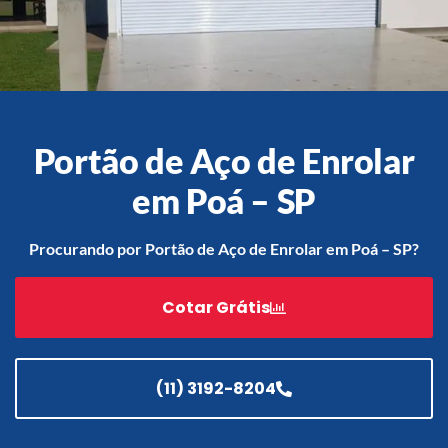
Acessórios
Automatização
Portão de Aço de Enrolar
em Poá – SP
Portão de Garagem de
Enrolar em Teresópolis – RJ
Procurando por Portão de Aço de Enrolar em Poá – SP?
Portão de Garagem de
Enrolar em São Pedro da
Cotar Grátis
Aldeia – RJ
Portão de Garagem de
Enrolar em São João de
Meriti – RJ
(11) 3192-8204
Portão de Garagem de
Enrolar em São Gonçalo – RJ