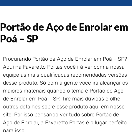
Portão de Garagem de
Enrolar em Rio das Ostras –
RJ
Portão de Aço de Enrolar em
Portão de Garagem de
Enrolar em Queimados – RJ
Poá – SP
Portão de Garagem de
Enrolar em Petrópolis – RJ
Portão de Garagem de
Procurando Portão de Aço de Enrolar em Poá – SP?
Enrolar em Paraty – RJ
Aqui na Favaretto Portas você irá ver com a nossa
Portão de Garagem de
Enrolar em Nova Iguaçu – RJ
equipe as mais qualificadas recomendadas versões
Portão de Garagem de
desse produto. Só com a gente você irá alcançar os
Enrolar em Nova Friburgo –
maiores materiais quando o tema é Portão de Aço
RJ
de Enrolar em Poá – SP. Tire mais dúvidas e olhe
outros detalhes
sobre esse produto aqui em nosso
site. Por isso pensando ver tudo sobre Portão de
Aço de Enrolar, a Favaretto Portas é o lugar perfeito
para isso.