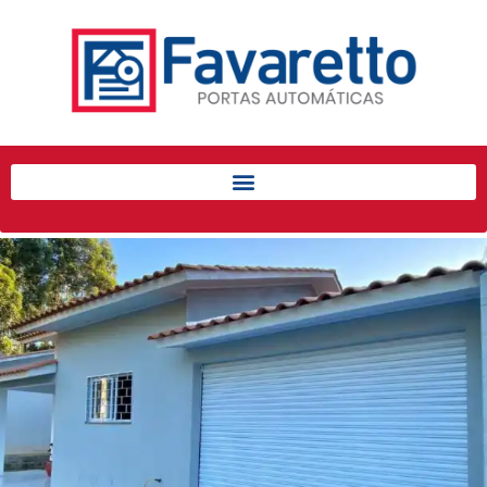
Início
Produtos
Porta de Enrolar Automática
Automatizadores
Acessórios Para Portas de
Enrolar
Pintura eletrostática
Portfólio
Contato