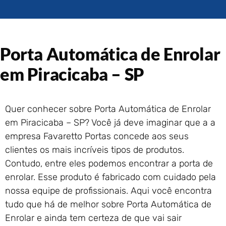
Portão de Garagem de
Enrolar em Rio das Ostras –
RJ
Portão de Garagem de
Porta Automática de Enrolar
Enrolar em Queimados – RJ
Portão de Garagem de
em Piracicaba – SP
Enrolar em Petrópolis – RJ
Portão de Garagem de
Enrolar em Paraty – RJ
Quer conhecer sobre Porta Automática de Enrolar
Portão de Garagem de
em Piracicaba – SP? Você já deve imaginar que a a
Enrolar em Nova Iguaçu – RJ
empresa Favaretto Portas concede aos seus
Portão de Garagem de
clientes os mais incríveis tipos de produtos.
Enrolar em Nova Friburgo –
RJ
Contudo, entre eles podemos encontrar a porta de
enrolar. Esse produto é fabricado com cuidado pela
nossa equipe de profissionais. Aqui você encontra
tudo que há de melhor sobre Porta Automática de
Enrolar e ainda tem certeza de que vai sair