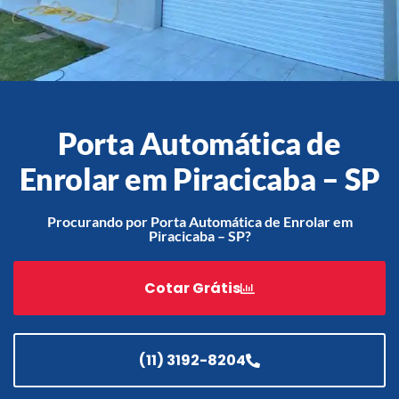
Acessórios
Automatização
Porta Automática de
Enrolar em Piracicaba – SP
Portão de Garagem de
Enrolar em Teresópolis – RJ
Procurando por Porta Automática de Enrolar em
Piracicaba – SP?
Portão de Garagem de
Enrolar em São Pedro da
Aldeia – RJ
Cotar Grátis
Portão de Garagem de
Enrolar em São João de
Meriti – RJ
(11) 3192-8204
Portão de Garagem de
Enrolar em São Gonçalo – RJ