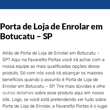
Portão de Garagem de
Enrolar em Rio das Ostras –
RJ
Portão de Garagem de
Porta de Loja de Enrolar em
Enrolar em Queimados – RJ
Portão de Garagem de
Botucatu – SP
Enrolar em Petrópolis – RJ
Portão de Garagem de
Enrolar em Paraty – RJ
Atrás de Porta de Loja de Enrolar em Botucatu –
Portão de Garagem de
SP? Aqui na Favaretto Portas você irá achar com a
Enrolar em Nova Iguaçu – RJ
nossa equipe as mais qualificadas opções desse
Portão de Garagem de
produto. Só com nós você irá alcançar os maiores
Enrolar em Nova Friburgo –
RJ
benefícios quando o assunto é Porta de Loja de
Enrolar em Botucatu – SP. Tire mais dúvidas e olhe
outros detalhes
sobre esse produto aqui em nosso
site. Logo, se você está pretendendo ver tudo sobre
Porta de Loja de Enrolar, a Favaretto Portas é o lugar