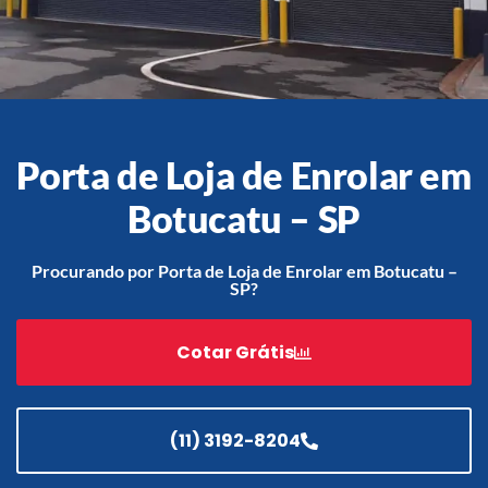
Acessórios
Automatização
Porta de Loja de Enrolar em
Botucatu – SP
Portão de Garagem de
Enrolar em Teresópolis – RJ
Procurando por Porta de Loja de Enrolar em Botucatu –
SP?
Portão de Garagem de
Enrolar em São Pedro da
Aldeia – RJ
Cotar Grátis
Portão de Garagem de
Enrolar em São João de
Meriti – RJ
(11) 3192-8204
Portão de Garagem de
Enrolar em São Gonçalo – RJ