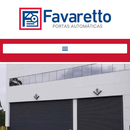
Início
Produtos
Porta de Enrolar Automática
Automatizadores
Acessórios Para Portas de
Enrolar
Pintura eletrostática
Portfólio
Contato