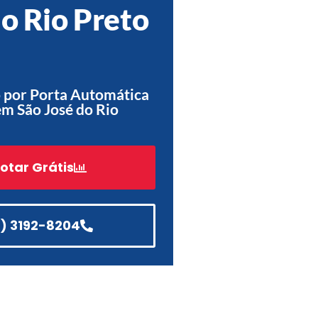
do Rio Preto
Acessórios
Automatização
 por Porta Automática
em São José do Rio
Portão de Garagem de
Enrolar em Teresópolis – RJ
Portão de Garagem de
otar Grátis
Enrolar em São Pedro da
Aldeia – RJ
Portão de Garagem de
Enrolar em São João de
1) 3192-8204
Meriti – RJ
Portão de Garagem de
Enrolar em São Gonçalo – RJ
Portão de Garagem de
Enrolar em Rio das Ostras –