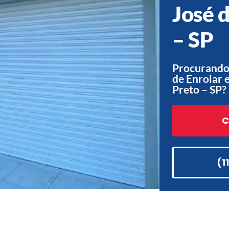
José 
– SP
Procurando
de Enrolar 
Preto – SP?
C
(1