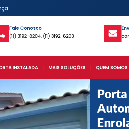
nça
Fale Conosco
Env
(11) 3192-8204, (11) 3192-8203
co
ORTA INSTALADA
MAIS SOLUÇÕES
QUEM SOMOS
Porta
Autom
Enrol