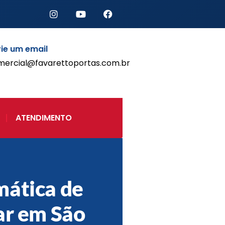
ie um email
mercial@favarettoportas.com.br
Início
Produtos
Porta de Enrolar Automática
ATENDIMENTO
Automatizadores
Acessórios Para Portas de
Enrolar
Pintura eletrostática
Portfólio
ática de
Contato
ar em São