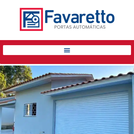
Início
Produtos
Porta de Enrolar Automática
Automatizadores
Acessórios Para Portas de
Enrolar
Pintura eletrostática
Portfólio
Contato