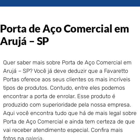
Portão de Garagem de
Enrolar em Rio das Ostras –
RJ
Porta de Aço Comercial em
Portão de Garagem de
Enrolar em Queimados – RJ
Arujá – SP
Portão de Garagem de
Enrolar em Petrópolis – RJ
Portão de Garagem de
Quer saber mais sobre Porta de Aço Comercial em
Enrolar em Paraty – RJ
Arujá – SP? Você já deve deduzir que a Favaretto
Portão de Garagem de
Enrolar em Nova Iguaçu – RJ
Portas oferece aos seus clientes os mais incríveis
Portão de Garagem de
tipos de produtos. Contudo, entre eles podemos
Enrolar em Nova Friburgo –
encontrar a porta de enrolar. Esse produto é
RJ
produzido com superioridade pela nossa empresa.
Aqui você encontra tudo que há de mais legal sobre
Porta de Aço Comercial e ainda tem certeza de que
vai receber atendimento especial. Confira mais
fotos na
galeria
.