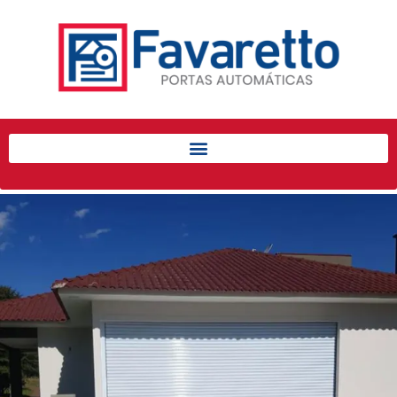
Início
Produtos
Porta de Enrolar Automática
Automatizadores
Acessórios Para Portas de
Enrolar
Pintura eletrostática
Portfólio
Contato