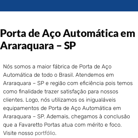
Portão de Garagem de
Enrolar em Rio das Ostras –
RJ
Portão de Garagem de
Porta de Aço Automática em
Enrolar em Queimados – RJ
Portão de Garagem de
Araraquara – SP
Enrolar em Petrópolis – RJ
Portão de Garagem de
Enrolar em Paraty – RJ
Nós somos a maior fábrica de Porta de Aço
Portão de Garagem de
Automática de todo o Brasil. Atendemos em
Enrolar em Nova Iguaçu – RJ
Araraquara – SP e região com eficiência pois temos
Portão de Garagem de
como finalidade trazer satisfação para nossos
Enrolar em Nova Friburgo –
RJ
clientes. Logo, nós utilizamos os inigualáveis
equipamentos de Porta de Aço Automática em
Araraquara – SP. Ademais, chegamos à conclusão
que a Favaretto Portas atua com mérito e foco.
Visite nosso
portfólio
.