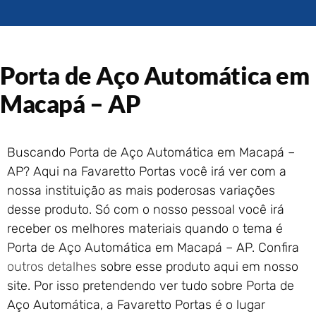
Portão de Garagem de
Enrolar em Rio das Ostras –
RJ
Portão de Garagem de
Porta de Aço Automática em
Enrolar em Queimados – RJ
Portão de Garagem de
Macapá – AP
Enrolar em Petrópolis – RJ
Portão de Garagem de
Enrolar em Paraty – RJ
Buscando Porta de Aço Automática em Macapá –
Portão de Garagem de
AP? Aqui na Favaretto Portas você irá ver com a
Enrolar em Nova Iguaçu – RJ
nossa instituição as mais poderosas variações
Portão de Garagem de
desse produto. Só com o nosso pessoal você irá
Enrolar em Nova Friburgo –
RJ
receber os melhores materiais quando o tema é
Porta de Aço Automática em Macapá – AP. Confira
outros detalhes
sobre esse produto aqui em nosso
site. Por isso pretendendo ver tudo sobre Porta de
Aço Automática, a Favaretto Portas é o lugar