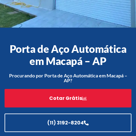
Acessórios
Automatização
Porta de Aço Automática
em Macapá – AP
Portão de Garagem de
Enrolar em Teresópolis – RJ
Procurando por Porta de Aço Automática em Macapá –
AP?
Portão de Garagem de
Enrolar em São Pedro da
Aldeia – RJ
Cotar Grátis
Portão de Garagem de
Enrolar em São João de
Meriti – RJ
(11) 3192-8204
Portão de Garagem de
Enrolar em São Gonçalo – RJ