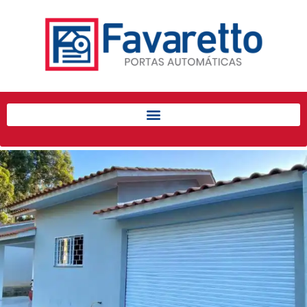
Início
Produtos
Porta de Enrolar Automática
Automatizadores
Acessórios Para Portas de
Enrolar
Pintura eletrostática
Portfólio
Contato