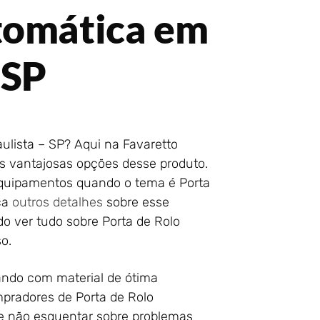
tomática em
 SP
lista – SP? Aqui na Favaretto
is vantajosas opções desse produto.
equipamentos quando o tema é Porta
ça
outros detalhes
sobre esse
do ver tudo sobre Porta de Rolo
so.
ando com material de ótima
mpradores de Porta de Rolo
e não esquentar sobre problemas