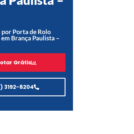
Acessórios
Automatização
por Porta de Rolo
em Brança Paulista –
Portão de Garagem de
Enrolar em Teresópolis – RJ
otar Grátis
Portão de Garagem de
Enrolar em São Pedro da
Aldeia – RJ
1) 3192-8204
Portão de Garagem de
Enrolar em São João de
Meriti – RJ
Portão de Garagem de
Enrolar em São Gonçalo – RJ
Portão de Garagem de
Enrolar em Rio das Ostras –