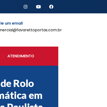
ie um email
mercial@favarettoportas.com.br
Início
Produtos
Porta de Enrolar Automática
ATENDIMENTO
Automatizadores
Acessórios Para Portas de
Enrolar
Pintura eletrostática
 de Rolo
Portfólio
Contato
mática em
a Paulista –