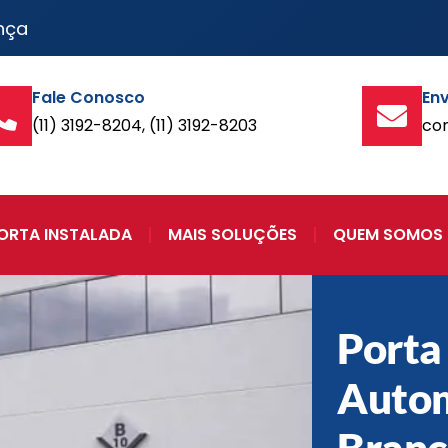
nça
Fale Conosco
Env
(11) 3192-8204, (11) 3192-8203
co
ORTA INSTALADA
MAIS SOLUÇÕES
QUEM SOMOS
Porta
Auto
Branç