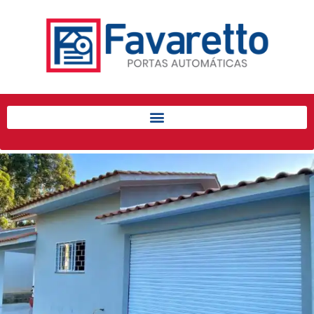
Início
Produtos
Porta de Enrolar Automática
Automatizadores
Acessórios Para Portas de
Enrolar
Pintura eletrostática
Portfólio
Contato