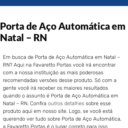
Portão de Garagem de
Enrolar em Rio das Ostras –
RJ
Porta de Aço Automática em
Portão de Garagem de
Enrolar em Queimados – RJ
Natal – RN
Portão de Garagem de
Enrolar em Petrópolis – RJ
Portão de Garagem de
Em busca de Porta de Aço Automática em Natal –
Enrolar em Paraty – RJ
RN? Aqui na Favaretto Portas você irá encontrar
Portão de Garagem de
Enrolar em Nova Iguaçu – RJ
com a nossa instituição as mais poderosas
recomendadas versões desse produto. Só com a
Portão de Garagem de
Enrolar em Nova Friburgo –
gente você irá receber os maiores resultados
RJ
quando o assunto é Porta de Aço Automática em
Natal – RN. Confira
outros detalhes
sobre esse
produto aqui em nosso site. Logo, se você está
querendo ver tudo sobre Porta de Aço Automática,
a Favaretto Portas é o lugar correto para isso.