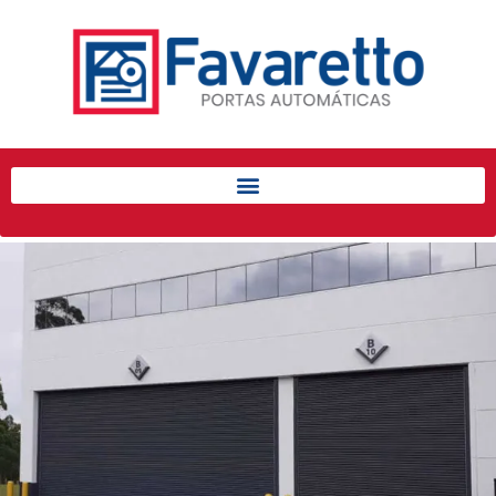
Início
Produtos
Porta de Enrolar Automática
Automatizadores
Acessórios Para Portas de
Enrolar
Pintura eletrostática
Portfólio
Contato