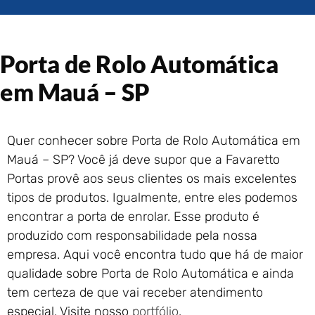
Portão de Garagem de
Enrolar em Rio das Ostras –
RJ
Porta de Rolo Automática
Portão de Garagem de
Enrolar em Queimados – RJ
em Mauá – SP
Portão de Garagem de
Enrolar em Petrópolis – RJ
Portão de Garagem de
Quer conhecer sobre Porta de Rolo Automática em
Enrolar em Paraty – RJ
Mauá – SP? Você já deve supor que a Favaretto
Portão de Garagem de
Enrolar em Nova Iguaçu – RJ
Portas provê aos seus clientes os mais excelentes
Portão de Garagem de
tipos de produtos. Igualmente, entre eles podemos
Enrolar em Nova Friburgo –
encontrar a porta de enrolar. Esse produto é
RJ
produzido com responsabilidade pela nossa
empresa. Aqui você encontra tudo que há de maior
qualidade sobre Porta de Rolo Automática e ainda
tem certeza de que vai receber atendimento
especial. Visite nosso
portfólio
.