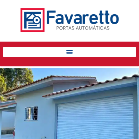
Início
Produtos
Porta de Enrolar Automática
Automatizadores
Acessórios Para Portas de
Enrolar
Pintura eletrostática
Portfólio
Contato