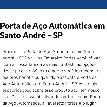
Portão de Garagem de
Enrolar em Rio das Ostras –
RJ
Portão de Garagem de
Porta de Aço Automática em
Enrolar em Queimados – RJ
Portão de Garagem de
Santo André – SP
Enrolar em Petrópolis – RJ
Portão de Garagem de
Enrolar em Paraty – RJ
Procurando Porta de Aço Automática em Santo
Portão de Garagem de
André – SP? Aqui na Favaretto Portas você irá ver
Enrolar em Nova Iguaçu – RJ
com a nossa fábrica as mais fantásticas opções
Portão de Garagem de
desse produto. Só com a gente você irá receber os
Enrolar em Nova Friburgo –
RJ
maiores benefícios quando o assunto é Porta de
Aço Automática em Santo André – SP. Veja
mais
especificações
sobre esse produto aqui em nosso
site. Diante disso objetivando ver tudo sobre Porta
de Aço Automática, a Favaretto Portas é o lugar