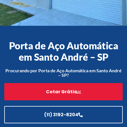
Acessórios
Automatização
Porta de Aço Automática
em Santo André – SP
Portão de Garagem de
Enrolar em Teresópolis – RJ
Procurando por Porta de Aço Automática em Santo André
– SP?
Portão de Garagem de
Enrolar em São Pedro da
Aldeia – RJ
Cotar Grátis
Portão de Garagem de
Enrolar em São João de
Meriti – RJ
(11) 3192-8204
Portão de Garagem de
Enrolar em São Gonçalo – RJ