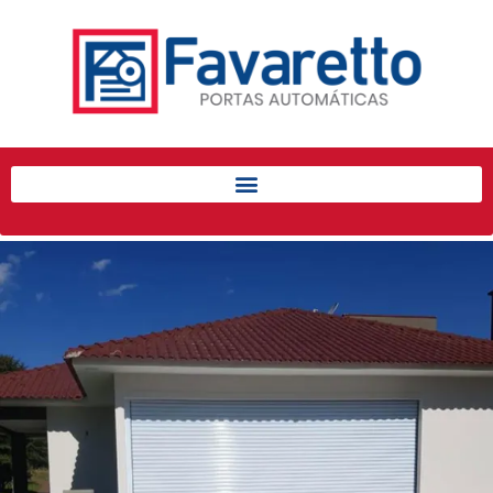
Início
Produtos
Porta de Enrolar Automática
Automatizadores
Acessórios Para Portas de
Enrolar
Pintura eletrostática
Portfólio
Contato