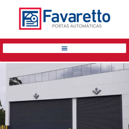
Início
Produtos
Porta de Enrolar Automática
Automatizadores
Acessórios Para Portas de
Enrolar
Pintura eletrostática
Portfólio
Contato