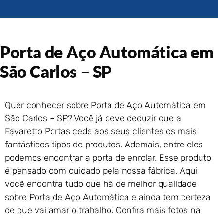
Portão de Garagem de
Enrolar em Rio das Ostras –
RJ
Portão de Garagem de
Porta de Aço Automática em
Enrolar em Queimados – RJ
Portão de Garagem de
São Carlos – SP
Enrolar em Petrópolis – RJ
Portão de Garagem de
Enrolar em Paraty – RJ
Quer conhecer sobre Porta de Aço Automática em
Portão de Garagem de
São Carlos – SP? Você já deve deduzir que a
Enrolar em Nova Iguaçu – RJ
Favaretto Portas cede aos seus clientes os mais
Portão de Garagem de
fantásticos tipos de produtos. Ademais, entre eles
Enrolar em Nova Friburgo –
RJ
podemos encontrar a porta de enrolar. Esse produto
é pensado com cuidado pela nossa fábrica. Aqui
você encontra tudo que há de melhor qualidade
sobre Porta de Aço Automática e ainda tem certeza
de que vai amar o trabalho. Confira mais fotos na