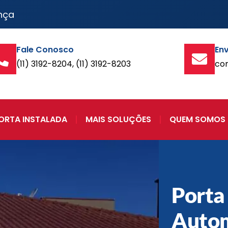
nça
Fale Conosco
Env
(11) 3192-8204, (11) 3192-8203
co
ORTA INSTALADA
MAIS SOLUÇÕES
QUEM SOMOS
Porta
Auto