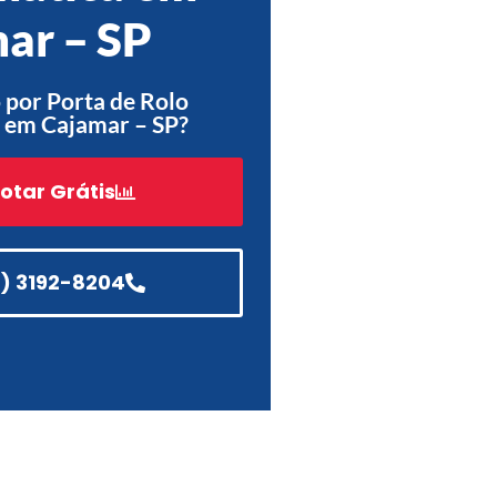
ar – SP
Acessórios
Automatização
por Porta de Rolo
 em Cajamar – SP?
otar Grátis
Portão de Garagem de
Enrolar em Teresópolis – RJ
Portão de Garagem de
Enrolar em São Pedro da
1) 3192-8204
Aldeia – RJ
Portão de Garagem de
Enrolar em São João de
Meriti – RJ
Portão de Garagem de
Enrolar em São Gonçalo – RJ
Portão de Garagem de
Enrolar em Rio das Ostras –