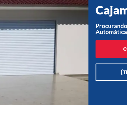
Cajam
Procurando 
Automática
C
(1