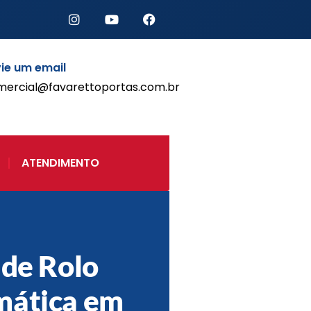
ie um email
mercial@favarettoportas.com.br
Início
Produtos
Porta de Enrolar Automática
ATENDIMENTO
Automatizadores
Acessórios Para Portas de
Enrolar
Pintura eletrostática
Portfólio
Contato
 de Rolo
mática em