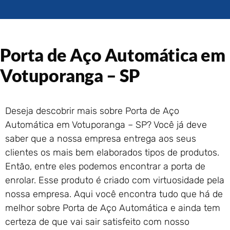
Portão de Garagem de
Enrolar em Rio das Ostras –
RJ
Portão de Garagem de
Porta de Aço Automática em
Enrolar em Queimados – RJ
Portão de Garagem de
Votuporanga – SP
Enrolar em Petrópolis – RJ
Portão de Garagem de
Enrolar em Paraty – RJ
Deseja descobrir mais sobre Porta de Aço
Portão de Garagem de
Automática em Votuporanga – SP? Você já deve
Enrolar em Nova Iguaçu – RJ
saber que a nossa empresa entrega aos seus
Portão de Garagem de
clientes os mais bem elaborados tipos de produtos.
Enrolar em Nova Friburgo –
RJ
Então, entre eles podemos encontrar a porta de
enrolar. Esse produto é criado com virtuosidade pela
nossa empresa. Aqui você encontra tudo que há de
melhor sobre Porta de Aço Automática e ainda tem
certeza de que vai sair satisfeito com nosso