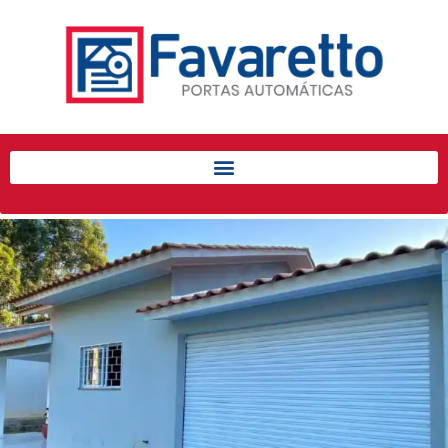
Início
Produtos
Porta de Enrolar Automática
Automatizadores
Acessórios Para Portas de
Enrolar
Pintura eletrostática
Portfólio
Contato