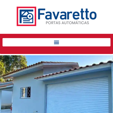
Início
Produtos
Porta de Enrolar Automática
Automatizadores
Acessórios Para Portas de
Enrolar
Pintura eletrostática
Portfólio
Contato