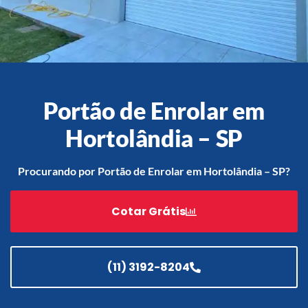
Acessórios
Automatização
Portão de Enrolar em
Hortolândia – SP
Portão de Garagem de
Enrolar em Teresópolis – RJ
Procurando por Portão de Enrolar em Hortolândia – SP?
Portão de Garagem de
Enrolar em São Pedro da
Cotar Grátis
Aldeia – RJ
Portão de Garagem de
Enrolar em São João de
Meriti – RJ
(11) 3192-8204
Portão de Garagem de
Enrolar em São Gonçalo – RJ