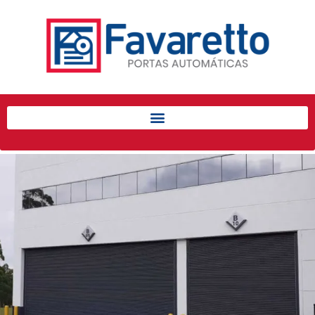
Início
Produtos
Porta de Enrolar Automática
Automatizadores
Acessórios Para Portas de
Enrolar
Pintura eletrostática
Portfólio
Contato