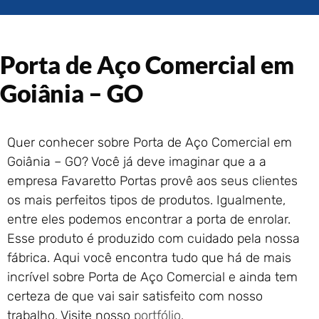
Portão de Garagem de
Enrolar em Rio das Ostras –
RJ
Porta de Aço Comercial em
Portão de Garagem de
Enrolar em Queimados – RJ
Goiânia – GO
Portão de Garagem de
Enrolar em Petrópolis – RJ
Portão de Garagem de
Quer conhecer sobre Porta de Aço Comercial em
Enrolar em Paraty – RJ
Goiânia – GO? Você já deve imaginar que a a
Portão de Garagem de
Enrolar em Nova Iguaçu – RJ
empresa Favaretto Portas provê aos seus clientes
Portão de Garagem de
os mais perfeitos tipos de produtos. Igualmente,
Enrolar em Nova Friburgo –
entre eles podemos encontrar a porta de enrolar.
RJ
Esse produto é produzido com cuidado pela nossa
fábrica. Aqui você encontra tudo que há de mais
incrível sobre Porta de Aço Comercial e ainda tem
certeza de que vai sair satisfeito com nosso
trabalho. Visite nosso
portfólio
.