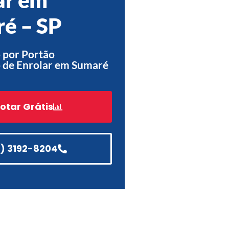
Acessórios
é – SP
Automatização
 por Portão
 de Enrolar em Sumaré
Portão de Garagem de
Enrolar em Teresópolis – RJ
otar Grátis
Portão de Garagem de
Enrolar em São Pedro da
Aldeia – RJ
1) 3192-8204
Portão de Garagem de
Enrolar em São João de
Meriti – RJ
Portão de Garagem de
Enrolar em São Gonçalo – RJ
Portão de Garagem de
Enrolar em Rio das Ostras –