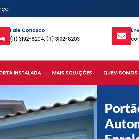
nça
Fale Conosco
Env
(11) 3192-8204, (11) 3192-8203
co
ORTA INSTALADA
MAIS SOLUÇÕES
QUEM SOMOS
Portã
Autom
Enrol