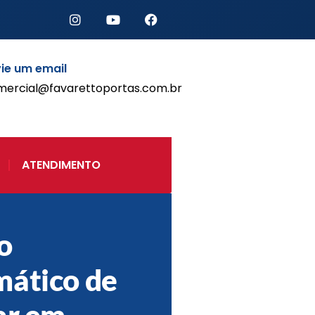
ie um email
mercial@favarettoportas.com.br
Início
Produtos
Porta de Enrolar Automática
ATENDIMENTO
Automatizadores
Acessórios Para Portas de
Enrolar
Pintura eletrostática
o
Portfólio
Contato
ático de
ar em