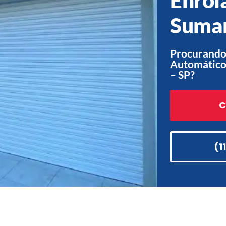
Sumar
Procurando
Automático
– SP?
C
(1