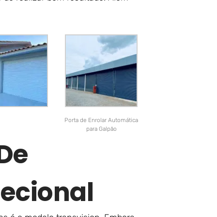
Porta de Enrolar Automática
para Galpão
 De
ecional