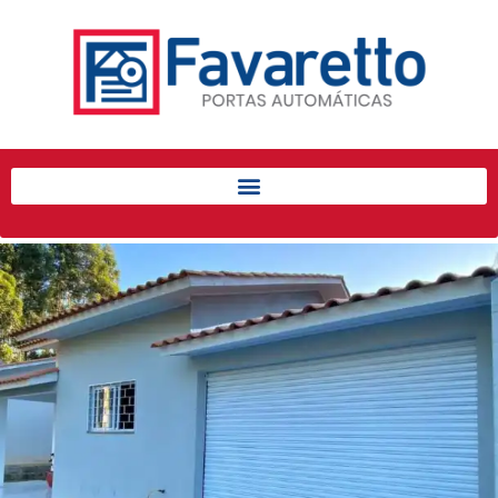
Início
Produtos
Porta de Enrolar Automática
Automatizadores
Acessórios Para Portas de
Enrolar
Pintura eletrostática
Portfólio
Contato