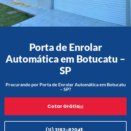
Acessórios
Automatização
Porta de Enrolar
Automática em Botucatu –
Portão de Garagem de
SP
Enrolar em Teresópolis – RJ
Portão de Garagem de
Procurando por Porta de Enrolar Automática em Botucatu
Enrolar em São Pedro da
– SP?
Aldeia – RJ
Portão de Garagem de
Cotar Grátis
Enrolar em São João de
Meriti – RJ
Portão de Garagem de
Enrolar em São Gonçalo – RJ
(11) 3192-8204