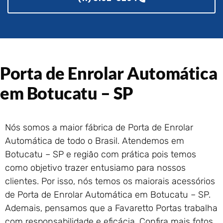
Portão de Garagem de
Enrolar em Rio das Ostras –
RJ
Portão de Garagem de
Enrolar em Queimados – RJ
Portão de Garagem de
Porta de Enrolar Automática
Enrolar em Petrópolis – RJ
em Botucatu – SP
Portão de Garagem de
Enrolar em Paraty – RJ
Portão de Garagem de
Enrolar em Nova Iguaçu – RJ
Nós somos a maior fábrica de Porta de Enrolar
Portão de Garagem de
Automática de todo o Brasil. Atendemos em
Enrolar em Nova Friburgo –
Botucatu – SP e região com prática pois temos
RJ
como objetivo trazer entusiamo para nossos
clientes. Por isso, nós temos os maiorais acessórios
de Porta de Enrolar Automática em Botucatu – SP.
Ademais, pensamos que a Favaretto Portas trabalha
com responsabilidade e eficácia. Confira mais fotos