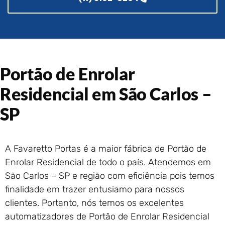
Portão de Garagem de
Enrolar em Rio das Ostras –
RJ
Portão de Garagem de
Enrolar em Queimados – RJ
Portão de Garagem de
Portão de Enrolar
Enrolar em Petrópolis – RJ
Residencial em São Carlos –
Portão de Garagem de
Enrolar em Paraty – RJ
SP
Portão de Garagem de
Enrolar em Nova Iguaçu – RJ
Portão de Garagem de
A Favaretto Portas é a maior fábrica de Portão de
Enrolar em Nova Friburgo –
RJ
Enrolar Residencial de todo o país. Atendemos em
São Carlos – SP e região com eficiência pois temos
finalidade em trazer entusiamo para nossos
clientes. Portanto, nós temos os excelentes
automatizadores de Portão de Enrolar Residencial