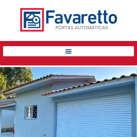
Início
Produtos
Porta de Enrolar Automática
Automatizadores
Acessórios Para Portas de
Enrolar
Pintura eletrostática
Portfólio
Contato