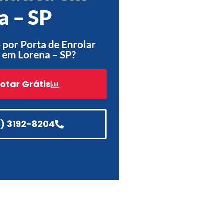
a – SP
Acessórios
Automatização
por Porta de Enrolar
 em Lorena – SP?
otar Grátis
Portão de Garagem de
Enrolar em Teresópolis – RJ
Portão de Garagem de
Enrolar em São Pedro da
1) 3192-8204
Aldeia – RJ
Portão de Garagem de
Enrolar em São João de
Meriti – RJ
Portão de Garagem de
Enrolar em São Gonçalo – RJ
Portão de Garagem de
Enrolar em Rio das Ostras –