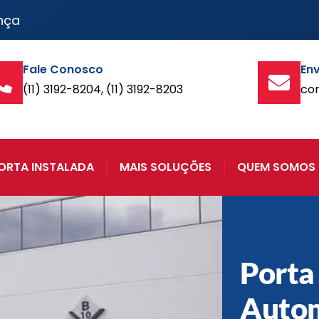
nça
Fale Conosco
Env
(11) 3192-8204, (11) 3192-8203
co
ORTA INSTALADA
MAIS SOLUÇÕES
QUEM SOMOS
Porta
Auto