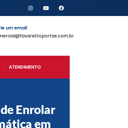
ie um email
mercial@favarettoportas.com.br
Início
Produtos
Porta de Enrolar Automática
ATENDIMENTO
Automatizadores
Acessórios Para Portas de
Enrolar
Pintura eletrostática
Portfólio
Contato
 de Enrolar
mática em