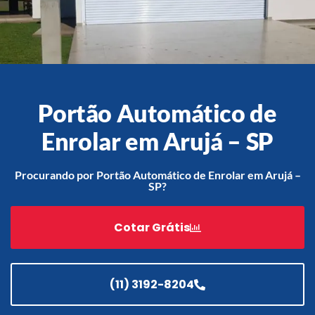
Acessórios
Automatização
Portão Automático de
Enrolar em Arujá – SP
Portão de Garagem de
Enrolar em Teresópolis – RJ
Procurando por Portão Automático de Enrolar em Arujá –
SP?
Portão de Garagem de
Enrolar em São Pedro da
Aldeia – RJ
Cotar Grátis
Portão de Garagem de
Enrolar em São João de
Meriti – RJ
(11) 3192-8204
Portão de Garagem de
Enrolar em São Gonçalo – RJ