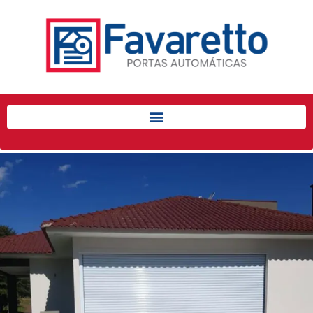
Início
Produtos
Porta de Enrolar Automática
Automatizadores
Acessórios Para Portas de
Enrolar
Pintura eletrostática
Portfólio
Contato