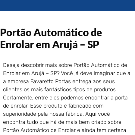
Portão de Garagem de
Enrolar em Rio das Ostras –
RJ
Portão de Garagem de
Portão Automático de
Enrolar em Queimados – RJ
Portão de Garagem de
Enrolar em Arujá – SP
Enrolar em Petrópolis – RJ
Portão de Garagem de
Enrolar em Paraty – RJ
Deseja descobrir mais sobre Portão Automático de
Portão de Garagem de
Enrolar em Arujá – SP? Você já deve imaginar que a
Enrolar em Nova Iguaçu – RJ
a empresa Favaretto Portas entrega aos seus
Portão de Garagem de
clientes os mais fantásticos tipos de produtos.
Enrolar em Nova Friburgo –
RJ
Certamente, entre eles podemos encontrar a porta
de enrolar. Esse produto é fabricado com
superioridade pela nossa fábrica. Aqui você
encontra tudo que há de mais bem criado sobre
Portão Automático de Enrolar e ainda tem certeza