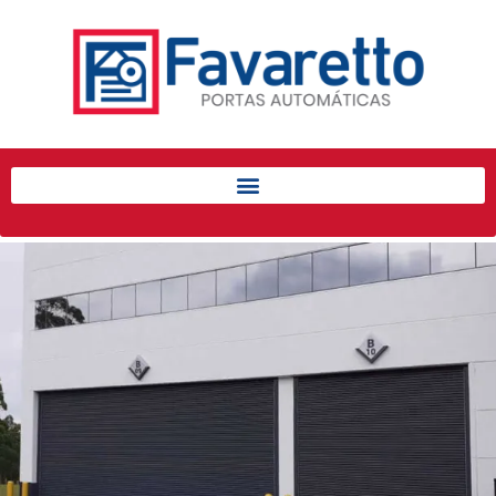
Início
Produtos
Porta de Enrolar Automática
Automatizadores
Acessórios Para Portas de
Enrolar
Pintura eletrostática
Portfólio
Contato