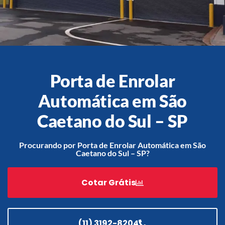
Acessórios
Automatização
Porta de Enrolar
Automática em São
Portão de Garagem de
Caetano do Sul – SP
Enrolar em Teresópolis – RJ
Portão de Garagem de
Procurando por Porta de Enrolar Automática em São
Enrolar em São Pedro da
Caetano do Sul – SP?
Aldeia – RJ
Portão de Garagem de
Cotar Grátis
Enrolar em São João de
Meriti – RJ
Portão de Garagem de
Enrolar em São Gonçalo – RJ
(11) 3192-8204