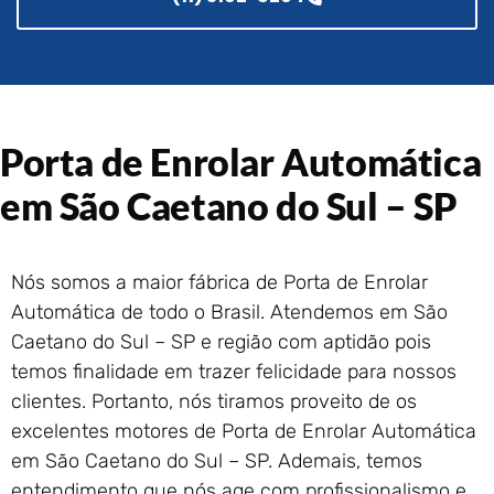
Portão de Garagem de
Enrolar em Rio das Ostras –
RJ
Portão de Garagem de
Enrolar em Queimados – RJ
Portão de Garagem de
Porta de Enrolar Automática
Enrolar em Petrópolis – RJ
em São Caetano do Sul – SP
Portão de Garagem de
Enrolar em Paraty – RJ
Portão de Garagem de
Enrolar em Nova Iguaçu – RJ
Nós somos a maior fábrica de Porta de Enrolar
Portão de Garagem de
Automática de todo o Brasil. Atendemos em São
Enrolar em Nova Friburgo –
Caetano do Sul – SP e região com aptidão pois
RJ
temos finalidade em trazer felicidade para nossos
clientes. Portanto, nós tiramos proveito de os
excelentes motores de Porta de Enrolar Automática
em São Caetano do Sul – SP. Ademais, temos
entendimento que nós age com profissionalismo e