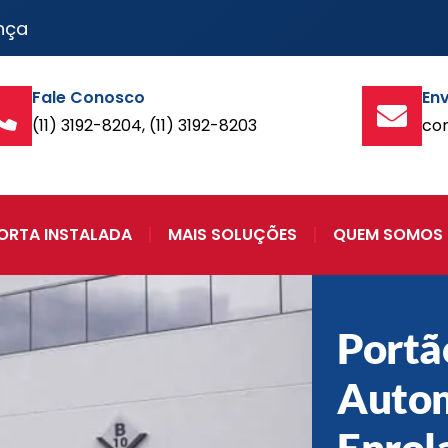
nça
Fale Conosco
Env
(11) 3192-8204, (11) 3192-8203
co
ORTA INSTALADA
MAIS SOLUÇÕES
QUEM SOMOS
Portã
Autom
Enrol