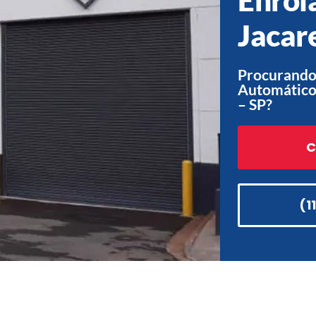
Jacare
Procurando
Automático 
– SP?
C
(1