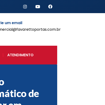
ie um email
mercial@favarettoportas.com.br
Início
Produtos
Porta de Enrolar Automática
ATENDIMENTO
Automatizadores
Acessórios Para Portas de
Enrolar
Pintura eletrostática
o
Portfólio
Contato
ático de
ar em