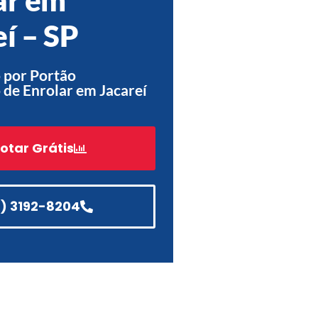
Acessórios
í – SP
Automatização
 por Portão
de Enrolar em Jacareí
Portão de Garagem de
Enrolar em Teresópolis – RJ
otar Grátis
Portão de Garagem de
Enrolar em São Pedro da
Aldeia – RJ
1) 3192-8204
Portão de Garagem de
Enrolar em São João de
Meriti – RJ
Portão de Garagem de
Enrolar em São Gonçalo – RJ
Portão de Garagem de
Enrolar em Rio das Ostras –