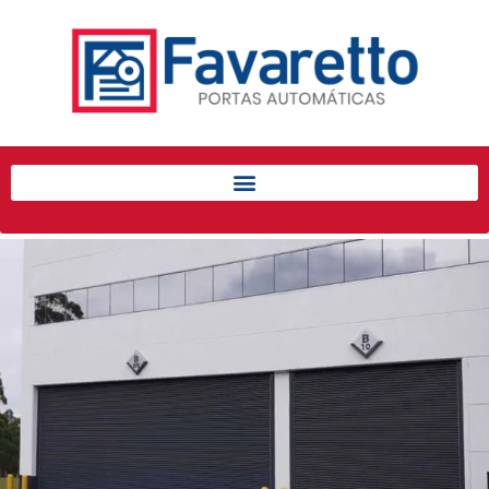
Início
Produtos
Porta de Enrolar Automática
Automatizadores
Acessórios Para Portas de
Enrolar
Pintura eletrostática
Portfólio
Contato