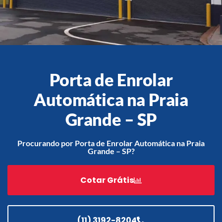
Acessórios
Automatização
Porta de Enrolar
Automática na Praia
Portão de Garagem de
Grande – SP
Enrolar em Teresópolis – RJ
Portão de Garagem de
Procurando por Porta de Enrolar Automática na Praia
Enrolar em São Pedro da
Grande – SP?
Aldeia – RJ
Portão de Garagem de
Cotar Grátis
Enrolar em São João de
Meriti – RJ
Portão de Garagem de
Enrolar em São Gonçalo – RJ
(11) 3192-8204