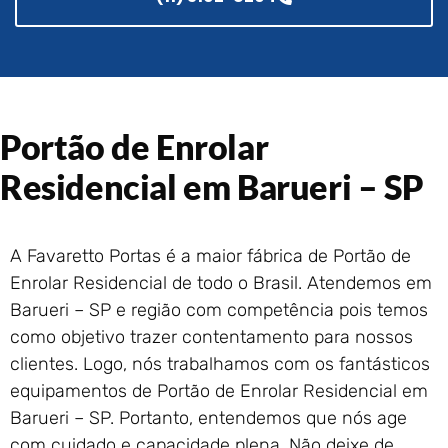
Portão de Garagem de
Enrolar em Rio das Ostras –
RJ
Portão de Garagem de
Enrolar em Queimados – RJ
Portão de Garagem de
Portão de Enrolar
Enrolar em Petrópolis – RJ
Residencial em Barueri – SP
Portão de Garagem de
Enrolar em Paraty – RJ
Portão de Garagem de
Enrolar em Nova Iguaçu – RJ
A Favaretto Portas é a maior fábrica de Portão de
Enrolar Residencial de todo o Brasil. Atendemos em
Portão de Garagem de
Enrolar em Nova Friburgo –
Barueri – SP e região com competência pois temos
RJ
como objetivo trazer contentamento para nossos
clientes. Logo, nós trabalhamos com os fantásticos
equipamentos de Portão de Enrolar Residencial em
Barueri – SP. Portanto, entendemos que nós age
com cuidado e capacidade plena. Não deixe de