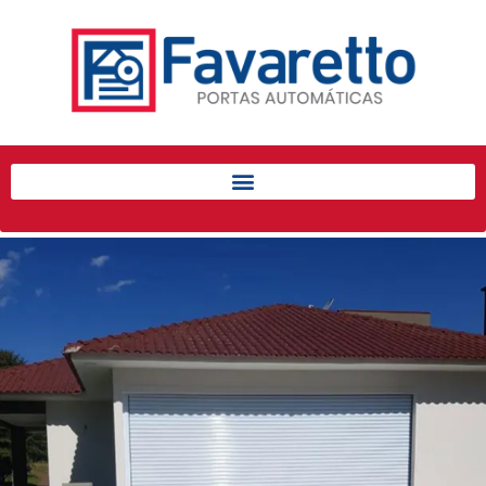
Início
Produtos
Porta de Enrolar Automática
Automatizadores
Acessórios Para Portas de
Enrolar
Pintura eletrostática
Portfólio
Contato