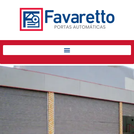
Início
Produtos
Porta de Enrolar Automática
Automatizadores
Acessórios Para Portas de
Enrolar
Pintura eletrostática
Portfólio
Contato