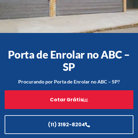
Acessórios
Automatização
Porta de Enrolar no ABC –
SP
Portão de Garagem de
Enrolar em Teresópolis – RJ
Procurando por Porta de Enrolar no ABC – SP?
Portão de Garagem de
Enrolar em São Pedro da
Aldeia – RJ
Cotar Grátis
Portão de Garagem de
Enrolar em São João de
Meriti – RJ
(11) 3192-8204
Portão de Garagem de
Enrolar em São Gonçalo – RJ