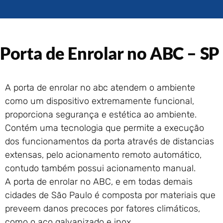
Portão de Garagem de
Enrolar em Rio das Ostras –
RJ
Portão de Garagem de
Porta de Enrolar no ABC – SP
Enrolar em Queimados – RJ
Portão de Garagem de
Enrolar em Petrópolis – RJ
A porta de enrolar no abc atendem o ambiente
Portão de Garagem de
Enrolar em Paraty – RJ
como um dispositivo extremamente funcional,
proporciona segurança e estética ao ambiente.
Portão de Garagem de
Enrolar em Nova Iguaçu – RJ
Contém uma tecnologia que permite a execução
Portão de Garagem de
dos funcionamentos da porta através de distancias
Enrolar em Nova Friburgo –
extensas, pelo acionamento remoto automático,
RJ
contudo também possui acionamento manual.
A porta de enrolar no ABC, e em todas demais
cidades de São Paulo é composta por materiais que
preveem danos precoces por fatores climáticos,
como o aço galvanizado e inox.