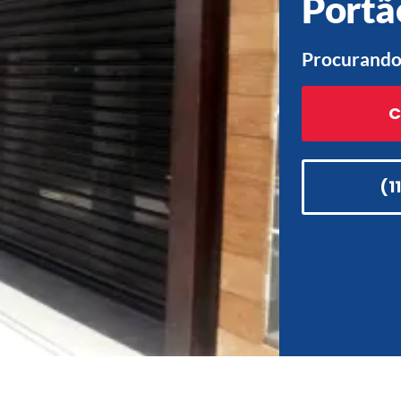
Portã
Procurando 
C
(1