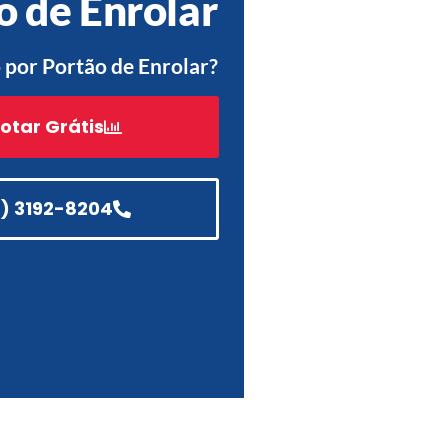
o de Enrolar
Acessórios
Automatização
por Portão de Enrolar?
otar Grátis
Portão de Garagem de
Enrolar em Teresópolis – RJ
1) 3192-8204
Portão de Garagem de
Enrolar em São Pedro da
Aldeia – RJ
Portão de Garagem de
Enrolar em São João de
Meriti – RJ
Portão de Garagem de
Enrolar em São Gonçalo – RJ
Portão de Garagem de
Enrolar em Rio das Ostras –