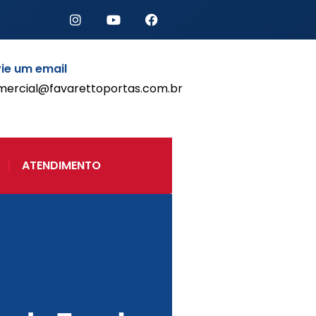
ie um email
mercial@favarettoportas.com.br
Início
Produtos
Porta de Enrolar Automática
ATENDIMENTO
Automatizadores
Acessórios Para Portas de
Enrolar
Pintura eletrostática
Portfólio
Contato