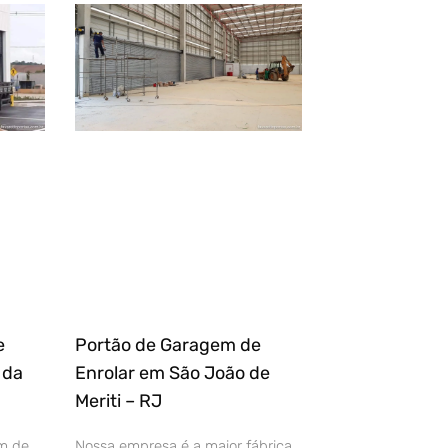
e
Portão de Garagem de
 da
Enrolar em São João de
Meriti – RJ
m de
Nossa empresa é a maior fábrica