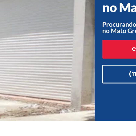
no Ma
Procurando 
no Mato Gr
C
(1