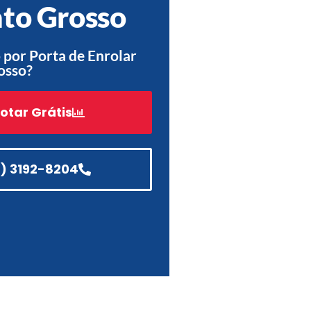
to Grosso
Acessórios
Automatização
por Porta de Enrolar
osso?
otar Grátis
Portão de Garagem de
Enrolar em Teresópolis – RJ
Portão de Garagem de
1) 3192-8204
Enrolar em São Pedro da
Aldeia – RJ
Portão de Garagem de
Enrolar em São João de
Meriti – RJ
Portão de Garagem de
Enrolar em São Gonçalo – RJ
Portão de Garagem de
Enrolar em Rio das Ostras –