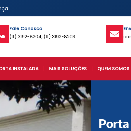
nça
Fale Conosco
Env
(11) 3192-8204, (11) 3192-8203
co
ORTA INSTALADA
MAIS SOLUÇÕES
QUEM SOMOS
Porta