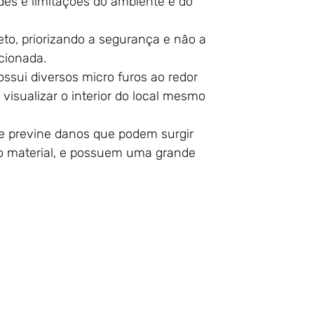
s e limitações do ambiente e do
o, priorizando a segurança e não a
cionada.
ossui diversos micro furos ao redor
visualizar o interior do local mesmo
ue previne danos que podem surgir
no material, e possuem uma grande