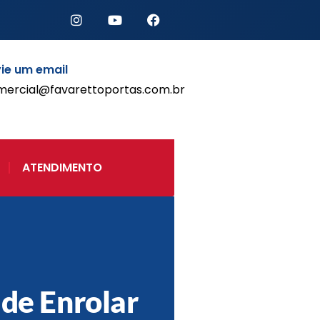
ie um email
mercial@favarettoportas.com.br
Início
Produtos
Porta de Enrolar Automática
ATENDIMENTO
Automatizadores
Acessórios Para Portas de
Enrolar
Pintura eletrostática
Portfólio
Contato
 de Enrolar